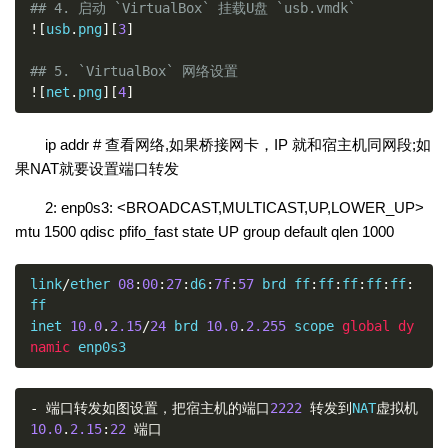
## 4. 启动 `VirtualBox` 挂载U盘 `usb.vmdk`
![
usb
.
png
][
3
]
## 5. `VirtualBox` 网络设置
![
net
.
png
][
4
]
ip addr # 查看网络,如果桥接网卡，IP 就和宿主机同网段;如
果NAT就要设置端口转发
2: enp0s3: <BROADCAST,MULTICAST,UP,LOWER_UP>
mtu 1500 qdisc pfifo_fast state UP group default qlen 1000
link
/
ether 
08
:
00
:
27
:
d6
:
7f
:
57
 brd ff
:
ff
:
ff
:
ff
:
ff
:
ff

inet 
10.0
.
2.15
/
24
 brd 
10.0
.
2.255
 scope 
global
dy
namic
 enp0s3
-
端口转发如图设置，把宿主机的端口
2222
转发到
NAT
虚拟机
10.0
.
2.15
:
22
端口