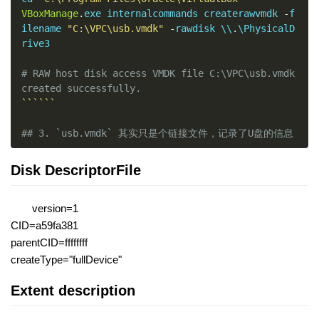
VBoxManage
.
exe internalcommands createrawvmdk 
-
f
ilename 
"C:\VPC\usb.vmdk"
-
rawdisk \\
.
\PhysicalD
rive3

# RAW host disk access VMDK file C:\VPC\usb.vmdk 
created successfully.
``````
## 3. `usb.vmdk` 其实只是个链接文件，记录了U盘的信息
Disk DescriptorFile
version=1
CID=a59fa381
parentCID=ffffffff
createType="fullDevice"
Extent description