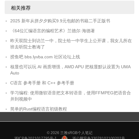
相关推荐
2025 新年从拼夕夕购买9.9元包邮的书籍二手正版书
《64位汇编语言的编程艺术》兰德尔·海德著
昨天双院士到访兰一中，院士给一中学生上公开课，我女儿所在
班去听院士教诲了
捞鱼吧 bbs.lyvba.com 社区论坛上线
核显也可以玩 AI 画质增强，AMD APU 把核显默认设置为 UMA
Auto
C语言 参考手册 和 C++ 参考手册
学习编程: 使用微软语音把文本转语音，使用FFMPEG把语音合
并到视频中
简单的Rust编程语言初级教程
© 2026
兰雅sRGB个人笔记
浙ICP备2021017795号-1
浙公网安备33078102100202号