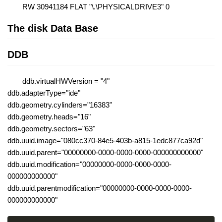
RW 30941184 FLAT "\.\PHYSICALDRIVE3" 0
The disk Data Base
DDB
ddb.virtualHWVersion = "4"
ddb.adapterType="ide"
ddb.geometry.cylinders="16383"
ddb.geometry.heads="16"
ddb.geometry.sectors="63"
ddb.uuid.image="080cc370-84e5-403b-a815-1edc877ca92d"
ddb.uuid.parent="00000000-0000-0000-0000-000000000000"
ddb.uuid.modification="00000000-0000-0000-0000-
000000000000"
ddb.uuid.parentmodification="00000000-0000-0000-0000-
000000000000"