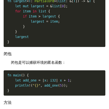
fn largest
<
T
:
PartialOrd
>(
list
:
&[
T
])
->
&
T 
{
    let mut largest 
=
&
list
[
0
];
for
 item 
in
 list 
{
if
 item 
>
 largest 
{
            largest 
=
 item
;
}
}
}
闭包
闭包是可以捕获环境的匿名函数：
fn main
()
{
    let add_one 
=
|
x
:
 i32
|
 x 
+
1
;
    println
!(
"{}"
,
 add_one
(
5
));
}
方法