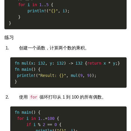
for
 i 
in
1.
.
5
{
        println
!(
"{}"
,
 i
);
}
}
练习
创建一个函数，计算两个数的乘积。
fn mul
(
x
:
 i32
,
 y
:
 i32
)
->
 i32 
{
return
 x 
*
 y
;}
fn main
()
{
 println
!(
"Result: {}"
,
 mul
(
9
,
9
));
}
使用
循环打印从 1 到 100 的所有偶数。
for
fn main
()
{
for
 i 
in
1.
.=
100
{
if
 i 
%
2
==
0
{
         println
!(
"{}"
,
 i
);