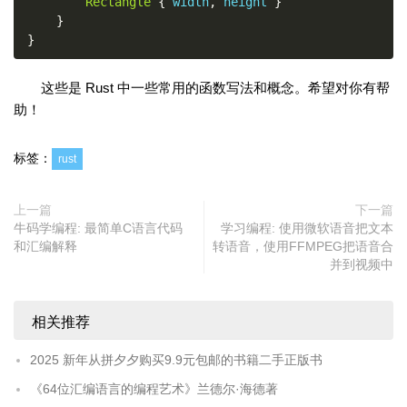
Rectangle
{
 width
,
 height 
}
}
}
这些是 Rust 中一些常用的函数写法和概念。希望对你有帮
助！
标签：
rust
上一篇
下一篇
牛码学编程: 最简单C语言代码
学习编程: 使用微软语音把文本
和汇编解释
转语音，使用FFMPEG把语音合
并到视频中
相关推荐
2025 新年从拼夕夕购买9.9元包邮的书籍二手正版书
《64位汇编语言的编程艺术》兰德尔·海德著