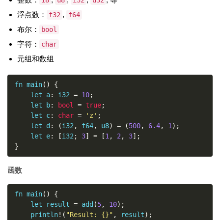
i8
u8
i32
u32
浮点数：
,
f32
f64
布尔：
bool
字符：
char
元组和数组
fn main
()
{
    let a
:
 i32 
=
10
;
    let b
:
bool
=
true
;
    let c
:
char
=
'z'
;
    let d
:
(
i32
,
 f64
,
 u8
)
=
(
500
,
6.4
,
1
);
    let e
:
[
i32
;
3
]
=
[
1
,
2
,
3
];
}
函数
fn main
()
{
    let result 
=
 add
(
5
,
10
);
    println
!(
"Result: {}"
,
 result
);