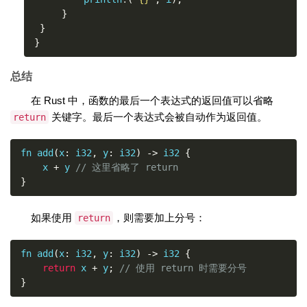
}
}
}
总结
在 Rust 中，函数的最后一个表达式的返回值可以省略
关键字。最后一个表达式会被自动作为返回值。
return
fn add
(
x
:
 i32
,
 y
:
 i32
)
->
 i32 
{
    x 
+
 y 
// 这里省略了 return
}
如果使用
，则需要加上分号：
return
fn add
(
x
:
 i32
,
 y
:
 i32
)
->
 i32 
{
return
 x 
+
 y
;
// 使用 return 时需要分号
}