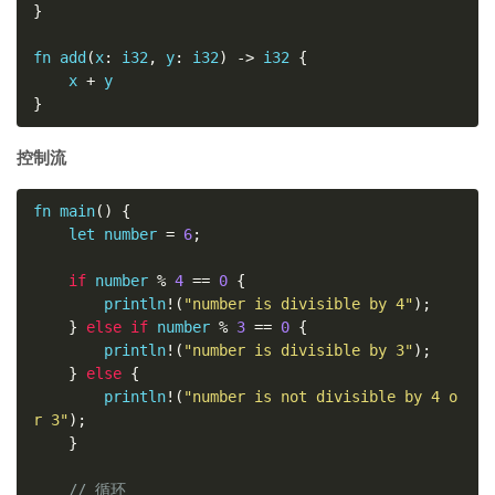
}
fn add
(
x
:
 i32
,
 y
:
 i32
)
->
 i32 
{
    x 
+
}
控制流
fn main
()
{
    let number 
=
6
;
if
 number 
%
4
==
0
{
        println
!(
"number is divisible by 4"
);
}
else
if
 number 
%
3
==
0
{
        println
!(
"number is divisible by 3"
);
}
else
{
        println
!(
"number is not divisible by 4 o
r 3"
);
}
// 循环