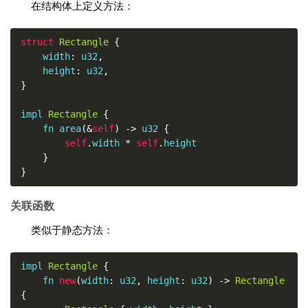
在结构体上定义方法：
struct
Rectangle
{
    width
:
 u32
,
    height
:
 u32
,
}
impl 
Rectangle
{
    fn area
(&
self
)
->
 u32 
{
self
.
width 
*
self
.
height

}
}
关联函数
类似于静态方法：
impl 
Rectangle
{
    fn 
new
(
width
:
 u32
,
 height
:
 u32
)
->
Rectangle
{