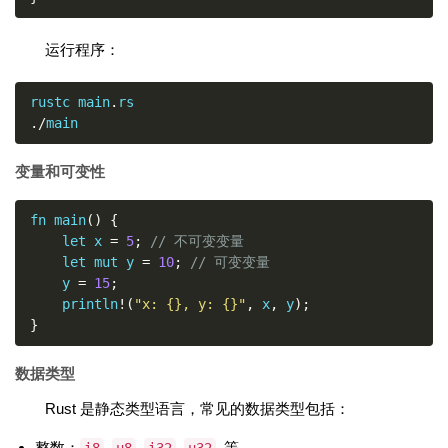
运行程序：
rustc main
.
./
main
变量和可变性
fn main
()
{
    let x 
=
5
;
// 不可变变量
    let mut y 
=
10
;
// 可变变量
    y 
=
15
;
    println
!(
"x: {}, y: {}"
,
 x
,
 y
);
}
数据类型
Rust 是静态类型语言，常见的数据类型包括：
整数：
,
,
,
, 等