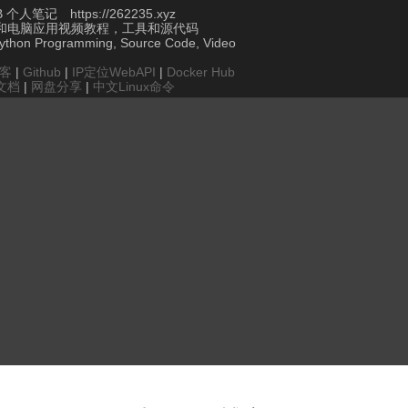
个人笔记 https://262235.xyz
和电脑应用视频教程，工具和源代码
Python Programming, Source Code, Video
博客
|
Github
|
IP定位WebAPI
|
Docker Hub
文档
|
网盘分享
|
中文Linux命令