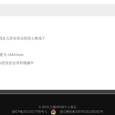
我女儿所在班去听院士教诲了
 UMA Auto
EG把语音合并到视频中
© 2026
兰雅sRGB个人笔记
浙ICP备2021017795号-1
浙公网安备33078102100202号