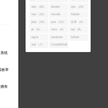
（52）
（45）
vba （36）
docker
vps （23）
（31）
nas （15）
vscode
Adobe
（14）
（11）
php （10）
pve （10）
分享 （9）
pt （9）
riscv （9）
sql （8）
nginx
windows
Xshell
（7）
（7）
（7）
xmr （7）
CorelDRAW
（7）
作系统
或枚举
符拥有