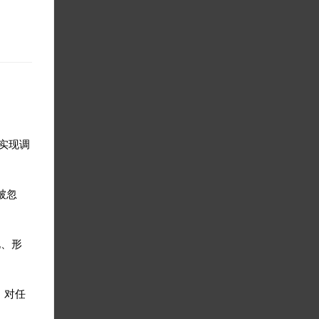
 实现调
被忽
化、形
。对任