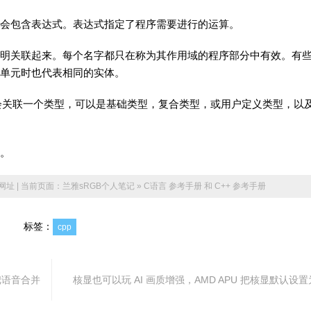
会包含表达式。表达式指定了程序需要进行的运算。
明关联起来。每个名字都只在称为其作用域的程序部分中有效。有
单元时也代表相同的实体。
都会关联一个类型，可以是基础类型，复合类型，或用户定义类型，以
。
址 | 当前页面：
兰雅sRGB个人笔记
»
C语言 参考手册 和 C++ 参考手册
标签：
cpp
把语音合并
核显也可以玩 AI 画质增强，AMD APU 把核显默认设置