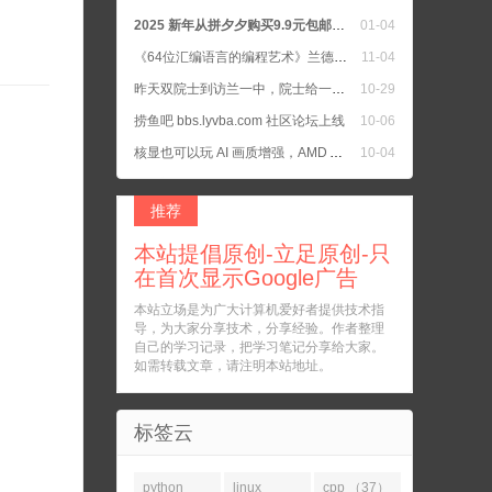
2025 新年从拼夕夕购买9.9元包邮的书籍二手正版书
01-04
《64位汇编语言的编程艺术》兰德尔·海德著
11-04
昨天双院士到访兰一中，院士给一中学生上公开课，我女儿所在班去听院士教诲了
10-29
捞鱼吧 bbs.lyvba.com 社区论坛上线
10-06
核显也可以玩 AI 画质增强，AMD APU 把核显默认设置为 UMA Auto
10-04
C语言 参考手册 和 C++ 参考手册
10-04
推荐
本站提倡原创-立足原创-只
在首次显示Google广告
本站立场是为广大计算机爱好者提供技术指
导，为大家分享技术，分享经验。作者整理
自己的学习记录，把学习笔记分享给大家。
如需转载文章，请注明本站地址。
标签云
python
linux
cpp （37）