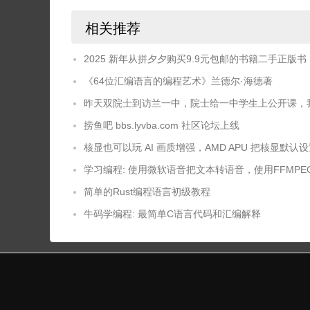
相关推荐
2025 新年从拼夕夕购买9.9元包邮的书籍二手正版书
《64位汇编语言的编程艺术》兰德尔·海德著
昨天双院士到访兰一中，院士给一中学生上公开课，
捞鱼吧 bbs.lyvba.com 社区论坛上线
核显也可以玩 AI 画质增强，AMD APU 把核显默认设置为
学习编程: 使用微软语音把文本转语音，使用FFMP
简单的Rust编程语言初级教程
牛码学编程: 最简单C语言代码和汇编解释