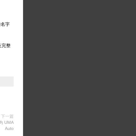
些名字
及完整
下一篇
为 UMA
Auto