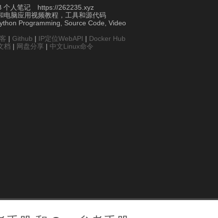
个人笔记 https://262235.xyz
和电脑应用视频教程，工具和源代码
Python Programming, Source Code, Video
博客
|
Github
|
IP定位WebAPI
|
Docker Hub
文档
|
网盘分享
|
中文Linux命令