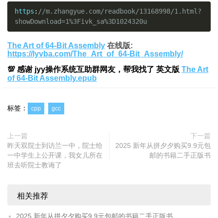
https
:
//m.zhangyue.com/readbook/13168998/1.html?
showDownload=1%3Fivk_sa%3D1024320u
The Art of 64-Bit Assembly
在线版:
https://lyvba.com/The_Art_of_64-Bit_Assembly/
💯 感谢 jyy操作系统互助群网友，帮我找了 英文版
The Art
of 64-Bit Assembly.epub
标签：
cpp
gcc
上一篇
下一篇
昨天双院士到访兰一中，院士给
2025 新年从拼夕夕购买9.9元包
一中学生上公开课，我女儿所在
邮的书籍二手正版书
班去听院士教诲了
相关推荐
2025 新年从拼夕夕购买9.9元包邮的书籍二手正版书