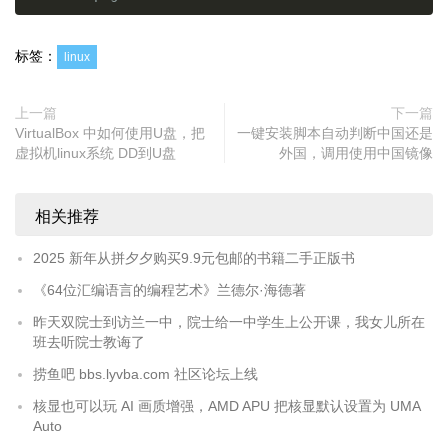
标签：
linux
上一篇
下一篇
VirtualBox 中如何使用U盘，把
一键安装脚本自动判断中国还是
虚拟机linux系统 DD到U盘
外国，调用使用中国镜像
相关推荐
2025 新年从拼夕夕购买9.9元包邮的书籍二手正版书
《64位汇编语言的编程艺术》兰德尔·海德著
昨天双院士到访兰一中，院士给一中学生上公开课，我女儿所在
班去听院士教诲了
捞鱼吧 bbs.lyvba.com 社区论坛上线
核显也可以玩 AI 画质增强，AMD APU 把核显默认设置为 UMA
Auto