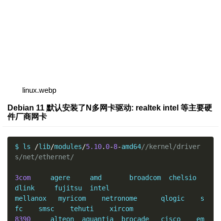
linux.webp
Debian 11 默认安装了N多网卡驱动: realtek intel 等主要硬
件厂商网卡
$ ls 
/
lib
/
modules
/
5.10
.
0
-
8
-
amd64
//kernel/driver
s/net/ethernet/
3com
     agere     amd       broadcom  chelsio  
dlink     fujitsu  intel

mellanox   myricom    netronome      qlogic    s
8390
     alteon  aquantia  brocade   cisco    em