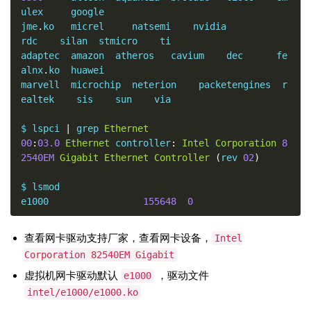
ulex     google

jme
.
ko   micrel     natsemi    nvidia           
rdc    silan  stmicro    ti

adaptec  amazon  atheros   cavium    dec      fe
alnx
.
ko  huawei

marvell  microchip  neterion    packetengines  r
ealtek    sis    sun    via

$ lspci 
|
 grep 
Ethernet
00
:
03.0
Ethernet
 controller
:
Intel
Corporation
8
2540EM
Gigabit
Ethernet
Controller
(
rev 
02
)
$ lsmod

e1000                 
155648
0
查看网卡驱动支持厂家，查看网卡设备，
Intel
Corporation 82540EM Gigabit
虚拟机网卡驱动默认
，驱动文件
e1000
intel/e1000/e1000.ko