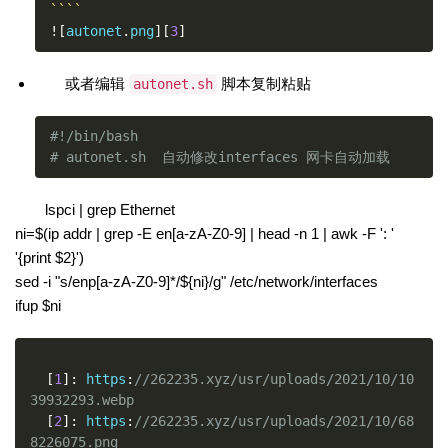
````
![
autonet
.
png
][
3
]
或者编辑
脚本复制粘贴
autonet.sh
#!/bin/bash
# autonet.sh  自动修改interfaces 网卡自动加载
lspci | grep Ethernet
ni=$(ip addr | grep -E en[a-zA-Z0-9] | head -n 1 | awk -F ': '
'{print $2}')
sed -i "s/enp[a-zA-Z0-9]*/${ni}/g" /etc/network/interfaces
ifup $ni
[
1
]:
 https
:
//262235.xyz/usr/uploads/2021/10/10
39932293.webp
[
2
]:
 https
:
//262235.xyz/usr/uploads/2021/10/68
8226075.png