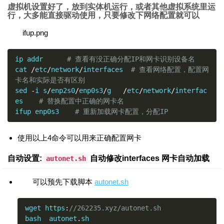
虚拟机设置好了，放到实体机运行，或者其他虚拟系统里运
行，大多能直接驱动使用，只要修改下网络配置就可以
ifup.png
ip addr      
# 查看有没正确分配IP和网卡识别设备名
cat 
/
etc
/
network
/
interfaces  
# 查看网络配置，配置网
卡名和实际是否有区别
sed 
-
i s
/
enp2s0
/
enp0s3
/
g   
/
etc
/
network
/
interfac
es    
# 替换配置中正确的网卡名
ifup enp0s3    
# 重新加载网卡配置，分配IP
使用以上4命令可以用来正确配置网卡
自动设置:
自动修改interfaces 网卡自动加载
autonet.sh
可以预先下载脚本
autonet.sh
wget https
:
//262235.xyz/autonet.sh
bash  autonet
.