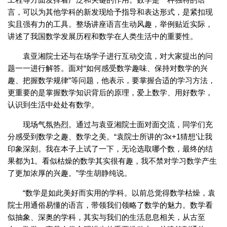
言，可以为其他学科的新发现给予指导和表达形式，是紧扣现
实且强有力的工具。整场讲座语言生动风趣，举例贴近实际，
讲述了我国数学发展历程和数学在人类生活中的重要性。
袁亚湘院士还与在场学子进行互动交流，对大家提出的问
题一一进行解答。面对“如何感受数学趣味、保持对数学的兴
趣、把握数学规律”等问题，他表示，要掌握合适的学习方法，
更重要的是掌握数学知识背后的原理，爱上数学、用好数学，
认识到生活中处处有数学。
现场气氛热烈。通过与袁亚湘院士面对面交流，同学们充
分感受到数学之趣、数学之美。“袁院士所讲的‘3x+1猜想’让我
印象深刻。我在本子上试了一下，无论选取哪个数，最终的结
果都为1。看似枯燥的数学其实很有趣，我不禁对学习数学产生
了更加浓厚的兴趣。”学生胡静纯说。
“数学是如此美好而实用的学科。以前总觉得数学枯燥，袁
院士用通俗易懂的语言，带领我们领略了数学的魅力。数学看
似抽象、深奥的学科，其实与我们的生活息息相关，从古至