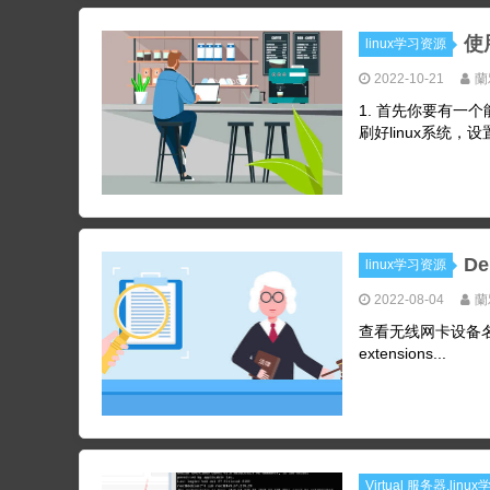
使
linux学习资源
2022-10-21
蘭
1. 首先你要有一个
刷好linux系统，设置好D
D
linux学习资源
2022-08-04
蘭
查看无线网卡设备名称iwconf
extensions...
Virtual 服务器,lin