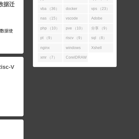
 数据迁
（52）
（45）
vba （36）
docker
vps （23）
（31）
nas （15）
vscode
Adobe
（14）
（11）
php （10）
pve （10）
分享 （9）
e 做数据使
pt （9）
riscv （9）
sql （8）
nginx
windows
Xshell
（7）
（7）
（7）
xmr （7）
CorelDRAW
sc-V
（7）