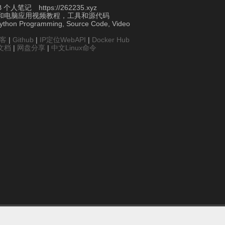
个人笔记 https://262235.xyz
和电脑应用视频教程，工具和源代码
Python Programming, Source Code, Video
博客
|
Github
|
IP定位WebAPI
|
Docker Hub
文档
|
网盘分享
|
中文Linux命令