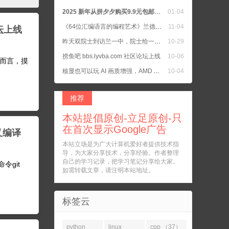
2025 新年从拼夕夕购买9.9元包邮的书籍二手正版书
01-04
《64位汇编语言的编程艺术》兰德尔·海德著
11-04
论坛上线
昨天双院士到访兰一中，院士给一中学生上公开课，我女儿所在班去听院士教诲了
10-29
捞鱼吧 bbs.lyvba.com 社区论坛上线
10-06
班人而言，摸
核显也可以玩 AI 画质增强，AMD APU 把核显默认设置为 UMA Auto
10-04
C语言 参考手册 和 C++ 参考手册
10-04
推荐
本站提倡原创-立足原创-只
在首次显示Google广告
交叉编译
本站立场是为广大计算机爱好者提供技术指
导，为大家分享技术，分享经验。作者整理
自己的学习记录，把学习笔记分享给大家。
命令git
如需转载文章，请注明本站地址。
标签云
python
linux
cpp （37）