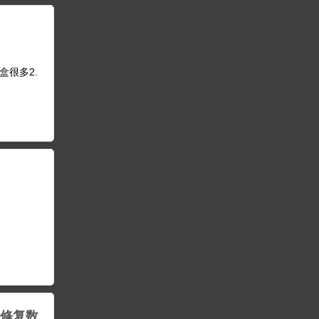
盒很多2.
e 修复数