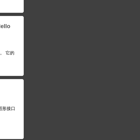
llo
行。 它的
原先有图形接口