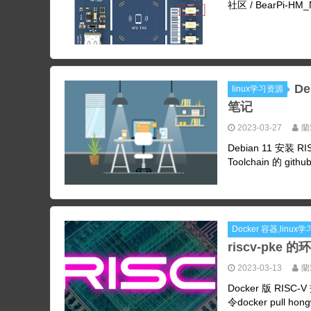
社区 / BearPi-HM_Nan
De
linux学习资源
笔记
2023-03-27
蘭
Debian 11 安装 R
Toolchain 的 githu
Docker 容器,lin
riscv-pke 的环
2023-03-13
蘭
Docker 版 RISC-V
令docker pull hongw