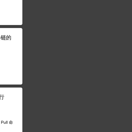
工具链的
执行
Pull 命