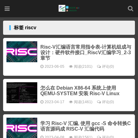
标签 riscv
Risc-V汇编语言常用指令表-计算机组成与
设计：硬件软件接口_RiscV汇编学习_2-3
章节
2023-06-05
阅读(2101)
评论(0)
怎么在 Debian X86-64 系统上使用
QEMU-SYSTEM 安装 Risc-V Linux
2023-04-17
阅读(1461)
评论(0)
学习 Risc-V 汇编, 使用 gcc -S 命令转换C
语言源码成 RISC-V 汇编代码
2023-04-08
阅读(1561)
评论(0)