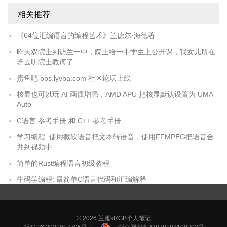
相关推荐
《64位汇编语言的编程艺术》兰德尔·海德著
昨天双院士到访兰一中，院士给一中学生上公开课，我女儿所在
班去听院士教诲了
捞鱼吧 bbs.lyvba.com 社区论坛上线
核显也可以玩 AI 画质增强，AMD APU 把核显默认设置为 UMA
Auto
C语言 参考手册 和 C++ 参考手册
学习编程: 使用微软语音把文本转语音，使用FFMPEG把语音合
并到视频中
简单的Rust编程语言初级教程
牛码学编程: 最简单C语言代码和汇编解释
© 2026
兰雅sRGB个人笔记