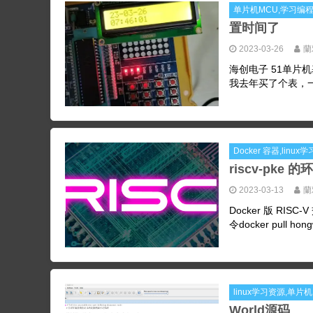
单片机MCU,学习编
置时间了
2023-03-26
蘭
海创电子 51单片机基础 htt
我去年买了个表，一直
Docker 容器,lin
riscv-pke 的环
2023-03-13
蘭
Docker 版 RISC-V
令docker pull hongw
linux学习资源,单片
World源码