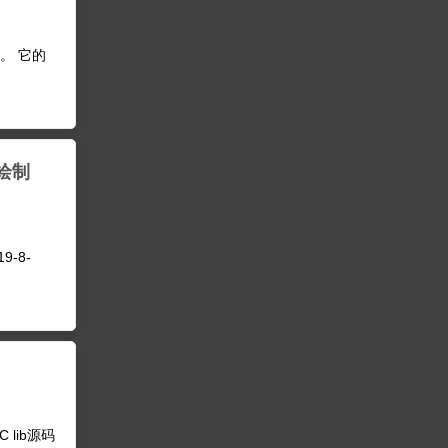
行。 它的
0绘制
9-8-
C lib源码