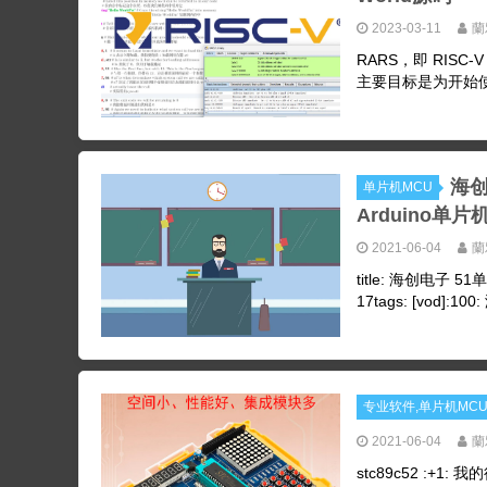
2023-03-11
蘭
RARS，即 RIS
主要目标是为开始使用
海创
单片机MCU
Arduino单片
2021-06-04
蘭
title: 海创电子 5
17tags: [vod]:100
专业软件,单片机MC
2021-06-04
蘭
stc89c52 :+1: