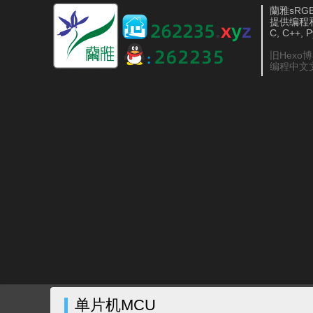
蘭雅sRGB 
提供编程
C, C++, 
旧Hexo
编程中文
单片机MCU