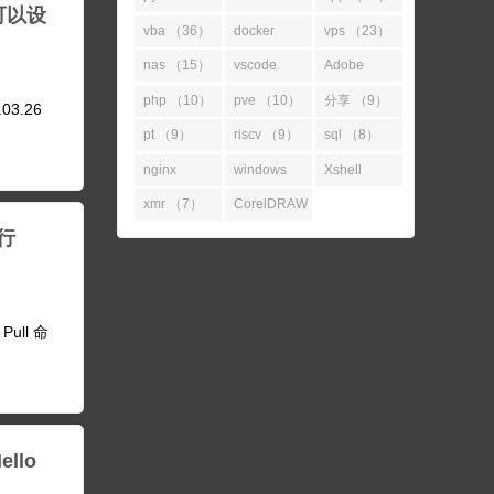
可以设
（52）
（45）
vba （36）
docker
vps （23）
（31）
nas （15）
vscode
Adobe
（14）
（11）
php （10）
pve （10）
分享 （9）
.03.26
pt （9）
riscv （9）
sql （8）
nginx
windows
Xshell
（7）
（7）
（7）
xmr （7）
CorelDRAW
执行
（7）
Pull 命
llo