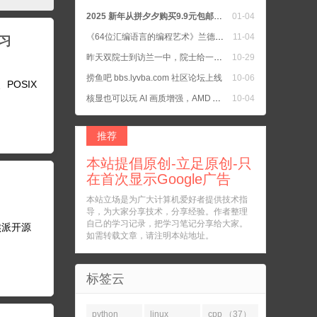
2025 新年从拼夕夕购买9.9元包邮的书籍二手正版书
01-04
《64位汇编语言的编程艺术》兰德尔·海德著
11-04
学习
昨天双院士到访兰一中，院士给一中学生上公开课，我女儿所在班去听院士教诲了
10-29
捞鱼吧 bbs.lyvba.com 社区论坛上线
10-06
、POSIX
核显也可以玩 AI 画质增强，AMD APU 把核显默认设置为 UMA Auto
10-04
C语言 参考手册 和 C++ 参考手册
10-04
推荐
本站提倡原创-立足原创-只
在首次显示Google广告
本站立场是为广大计算机爱好者提供技术指
导，为大家分享技术，分享经验。作者整理
自己的学习记录，把学习笔记分享给大家。
小熊派开源
如需转载文章，请注明本站地址。
标签云
python
linux
cpp （37）