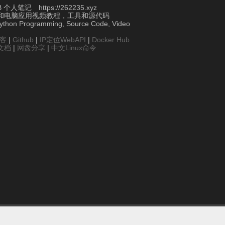
个人笔记 https://262235.xyz
和电脑应用视频教程，工具和源代码
Python Programming, Source Code, Video
博客
|
Github
|
IP定位WebAPI
|
Docker Hub
文档
|
网盘分享
|
中文Linux命令