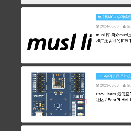
单片机MCU,学习编
2024-06-30
蘭
musl 库 简介mu
和广泛认可的扩展中
linux学习资源,单片
2023-03-30
蘭
riscv_learn
社区 / BearPi-HM_Nan