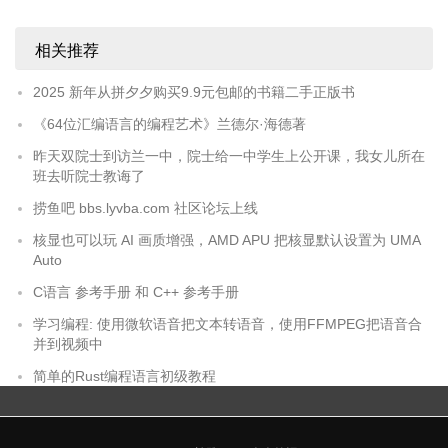
相关推荐
2025 新年从拼夕夕购买9.9元包邮的书籍二手正版书
《64位汇编语言的编程艺术》兰德尔·海德著
昨天双院士到访兰一中，院士给一中学生上公开课，我女儿所在
班去听院士教诲了
捞鱼吧 bbs.lyvba.com 社区论坛上线
核显也可以玩 AI 画质增强，AMD APU 把核显默认设置为 UMA
Auto
C语言 参考手册 和 C++ 参考手册
学习编程: 使用微软语音把文本转语音，使用FFMPEG把语音合
并到视频中
简单的Rust编程语言初级教程