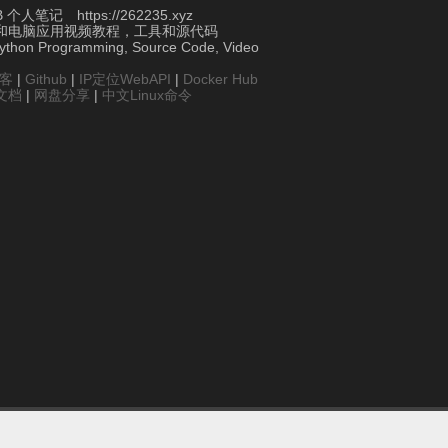
个人笔记 https://262235.xyz
和电脑应用视频教程，工具和源代码
Python Programming, Source Code, Video
博客
|
Github
|
IP定位WebAPI
|
Docker Hub
文档
|
网盘分享
|
中文Linux命令