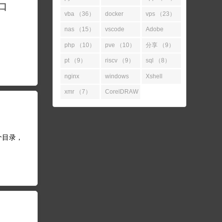
窗口
（52）
（45）
vba （36）
docker
vps （23）
（31）
nas （15）
vscode
Adobe
（14）
（11）
php （10）
pve （10）
分享 （9）
pt （9）
riscv （9）
sql （8）
nginx
windows
Xshell
（7）
（7）
（7）
xmr （7）
CorelDRAW
（7）
某个目录，