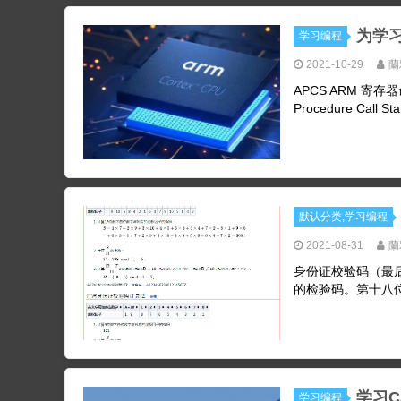
为学
学习编程
2021-10-29
蘭
APCS ARM 寄存
Procedure Ca
默认分类,学习编程
2021-08-31
蘭
身份证校验码（最后一
的检验码。第十八位
学习C/
学习编程