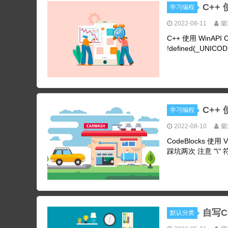
C++
学习编程
2022-08-11
蘭
C++ 使用 WinAPI 
!defined(_UNICODE
C++ 
学习编程
2022-08-10
蘭
CodeBlocks 
踩坑两次 注意 "\" 符号#
自写C
默认分类