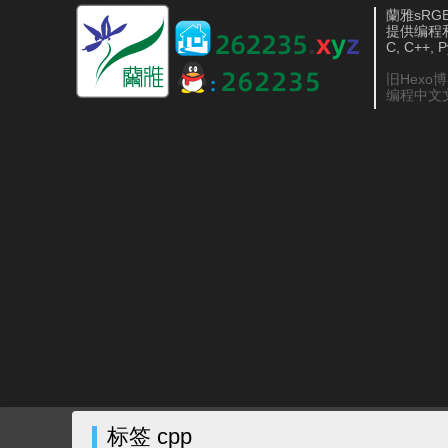
蘭雅sRGB 
提供编程
C, C++, 
旧Hexo
编程中文
标签 cpp