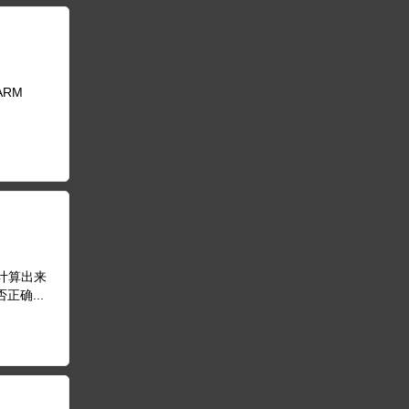
ARM
码计算出来
确...