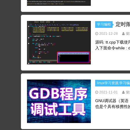
定时闹钟
学习编程
2021-12-28
蘭
源码: tt.cpp下载
入下面命令while : do .
linux学习资源,学习
2021-11-01
蘭
GNU调试器（英语：
也是个具有移携性的