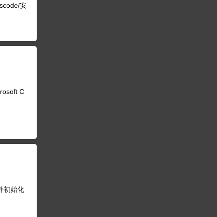
vscode/安
soft C
用插件初始化