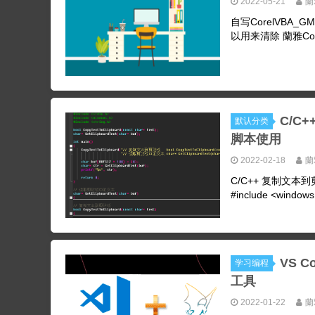
2022-05-21
蘭
自写CorelVBA_GM
以用来清除 蘭雅Core
C/C
默认分类
脚本使用
2022-02-18
蘭
C/C++ 复制文本到
#include <windows.
VS C
学习编程
工具
2022-01-22
蘭