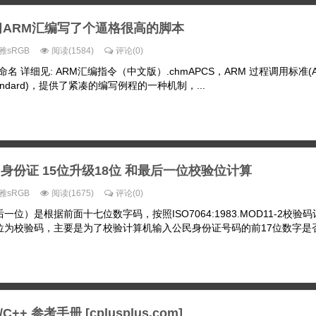
习ARM汇编写了个逼格很高的脚本
雅sRGB
阅读(1584)
评论(0)
器命名 详细见: ARM汇编指令（中文版）.chmAPCS，ARM 过程调用标准(
ll Standard)，提供了紧凑的编写例程的一种机制，...
身份证 15位升级18位 和最后一位校验位计算
雅sRGB
阅读(1675)
评论(0)
位）是根据前面十七位数字码，按照ISO7064:1983.MOD11-2校验
为校验码，主要是为了校验计算机输入公民身份证号码的前17位数字是否正
C++ 参考手册 [cplusplus.com]