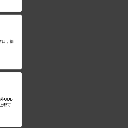
后台窗口，输
外GDB
可...