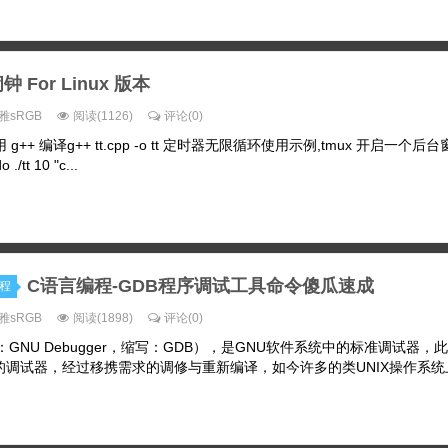
 For Linux 版本
雅sRGB
阅读(1126)
评论(0)
使用 g++ 编译g++ tt.cpp -o tt 定时器无限循环使用示例,tmux 开启一个
/tt 10 "c...
C语言编程-GDB程序调试工具命令傻瓜速成
编程
雅sRGB
阅读(1898)
评论(0)
GNU Debugger，缩写：GDB），是GNU软件系统中的标准调试器，此
调试器，经过移携需求的调修与重新编译，如今许多的类UNIX操作系统上都