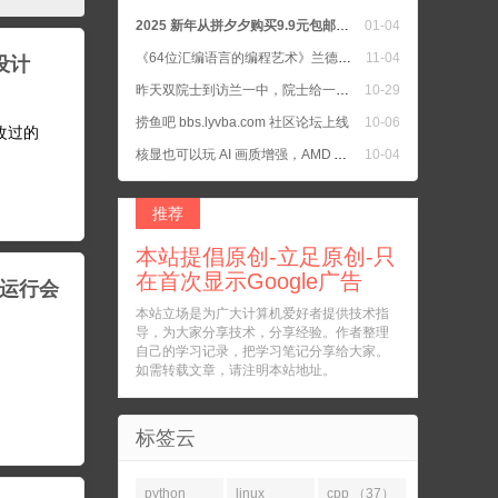
2025 新年从拼夕夕购买9.9元包邮的书籍二手正版书
01-04
《64位汇编语言的编程艺术》兰德尔·海德著
11-04
序设计
昨天双院士到访兰一中，院士给一中学生上公开课，我女儿所在班去听院士教诲了
10-29
捞鱼吧 bbs.lyvba.com 社区论坛上线
10-06
e修改过的
核显也可以玩 AI 画质增强，AMD APU 把核显默认设置为 UMA Auto
10-04
C语言 参考手册 和 C++ 参考手册
10-04
推荐
本站提倡原创-立足原创-只
在首次显示Google广告
de运行会
本站立场是为广大计算机爱好者提供技术指
导，为大家分享技术，分享经验。作者整理
自己的学习记录，把学习笔记分享给大家。
如需转载文章，请注明本站地址。
标签云
python
linux
cpp （37）