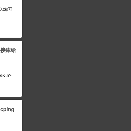
.zip可
链接库给
o.h>
cping