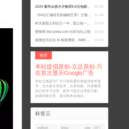
2025 新年从拼夕夕购买9.9元包邮的书籍二手正版书
01-04
《64位汇编语言的编程艺术》兰德尔·海德著
11-04
昨天双院士到访兰一中，院士给一中学生上公开课，我女儿所在班去听院士教诲了
10-29
捞鱼吧 bbs.lyvba.com 社区论坛上线
10-06
核显也可以玩 AI 画质增强，AMD APU 把核显默认设置为 UMA Auto
10-04
C语言 参考手册 和 C++ 参考手册
10-04
推荐
本站提倡原创-立足原创-只
在首次显示Google广告
本站立场是为广大计算机爱好者提供技术指
导，为大家分享技术，分享经验。作者整理
自己的学习记录，把学习笔记分享给大家。
如需转载文章，请注明本站地址。
标签云
python
linux
cpp （37）