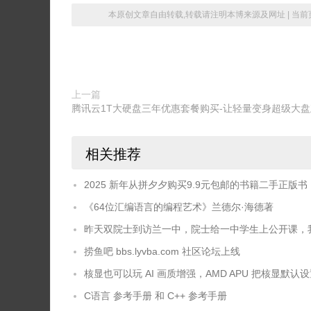
Function
 setRectangle
(
Width
As
Double
,
He
本原创文章自由转载,转载请注明本博来源及网址 | 当前
Dim
 s1 
As
Shape
Set
 s1 
=
ActiveSelection
ActiveDocument
.
Unit
=
 cdrMillimeter

'// 物件中心基准, 先把宽度设定为

    ActiveDocument.ReferencePoint = cdrCenter

上一篇
    s1.SetSize Height, Height

腾讯云1T大硬盘三年优惠套餐购买-让轻量变身超级大盘
    '
// 物件旋转 30度，轮廓线1mm ,轮廓颜色 M1
    s1
.
Rotate
30
#
相关推荐
    s1
.
Outline
.
SetProperties
1
#
    s1
.
Outline
.
SetProperties
Color
:=
Creat
2025 新年从拼夕夕购买9.9元包邮的书籍二手正版书
End
Function
《64位汇编语言的编程艺术》兰德尔·海德著
昨天双院士到访兰一中，院士给一中学生上公开课，
Sub
DoIt
()
MsgBox
GetClipBoardString
捞鱼吧 bbs.lyvba.com 社区论坛上线
End
Sub
核显也可以玩 AI 画质增强，AMD APU 把核显默认设置为
Private
Function
GetClipBoardString
()
As
C语言 参考手册 和 C++ 参考手册
On
Error
Resume
Next