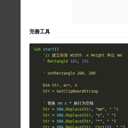
完善工具
Sub
 start
()
'// 建立矩形 Width  x Height 单位 mm

    '
Rectangle
101
,
151
' setRectangle 200, 200

    Dim Str, arr, n

    Str = GetClipBoardString

    '
替换
 mm x 
*
换行为空格
Str
=
 VBA
.
Replace
(
Str
,
"mm"
,
" "
)
Str
=
 VBA
.
Replace
(
Str
,
"x"
,
" "
)
Str
=
 VBA
.
Replace
(
Str
,
"*"
,
" "
)
Str
=
 VBA
.
Replace
(
Str
,
Chr
(
10
),
" "
)