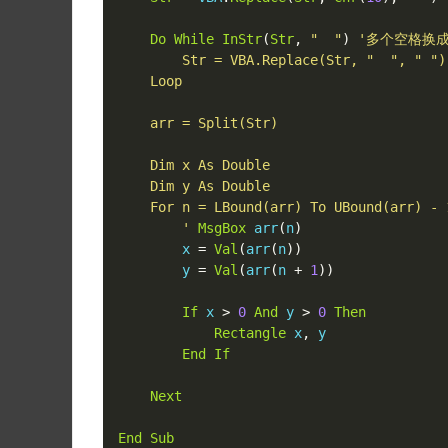
Do
While
InStr
(
Str
,
"  "
)
'多个空格换成
        Str = VBA.Replace(Str, "  ", " ")

    Loop

    arr = Split(Str)

    Dim x As Double

    Dim y As Double

    For n = LBound(arr) To UBound(arr) - 1 Step 2

        '
MsgBox
 arr
(
n
)
        x 
=
Val
(
arr
(
n
))
        y 
=
Val
(
arr
(
n 
+
1
))
If
 x 
>
0
And
 y 
>
0
Then
Rectangle
 x
,
 y

End
If
Next
End
Sub