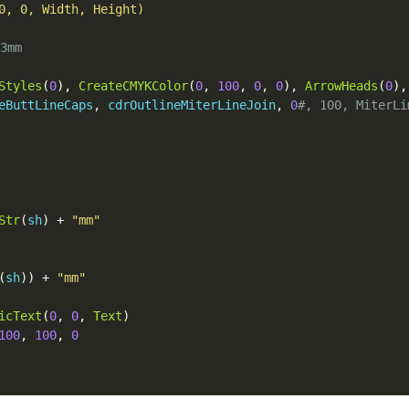
3mm
Styles
(
0
),
CreateCMYKColor
(
0
,
100
,
0
,
0
),
ArrowHeads
(
0
),
eButtLineCaps
,
 cdrOutlineMiterLineJoin
,
0
#, 100, MiterLi
Str
(
sh
)
+
"mm"
(
sh
))
+
"mm"
icText
(
0
,
0
,
Text
)
100
,
100
,
0