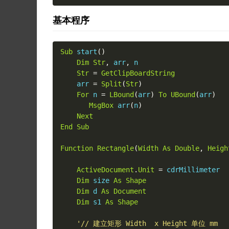
基本程序
Sub
 start
()
Dim
Str
,
 arr
,
 n

Str
=
GetClipBoardString
    arr 
=
Split
(
Str
)
For
 n 
=
LBound
(
arr
)
To
UBound
(
arr
)
MsgBox
 arr
(
n
)
Next
End
Sub
Function
Rectangle
(
Width
As
Double
,
Heigh
ActiveDocument
.
Unit
=
 cdrMillimeter

Dim
 size 
As
Shape
Dim
 d 
As
Document
Dim
 s1 
As
Shape
'// 建立矩形 Width  x Height 单位 mm
