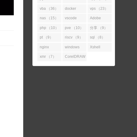
（52）
（45）
vba （36）
docker
vps （23）
（31）
nas （15）
vscode
Adobe
（14）
（11）
php （10）
pve （10）
分享 （9）
pt （9）
riscv （9）
sql （8）
nginx
windows
Xshell
（7）
（7）
（7）
xmr （7）
CorelDRAW
（7）