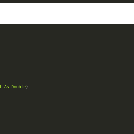
t
As
Double
)