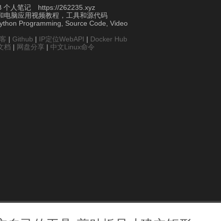
个人笔记 https://262235.xyz
和电脑应用视频教程，工具和源代码
Python Programming, Source Code, Video
博客
|
Github
|
IP定位WebAPI
|
Docker Hub
文档
|
网盘分享
|
中文Linux命令