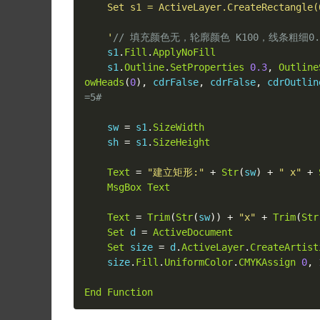
    Set s1 = ActiveLayer.CreateRectangle(0, 0, Width, Height)

    '
// 填充颜色无，轮廓颜色 K100，线条粗细0.
    s1
.
Fill
.
ApplyNoFill
    s1
.
Outline
.
SetProperties
0.3
,
Outline
owHeads
(
0
),
 cdrFalse
,
 cdrFalse
,
 cdrOutlin
=5#
    sw 
=
 s1
.
SizeWidth
    sh 
=
 s1
.
SizeHeight
Text
=
"建立矩形:"
+
Str
(
sw
)
+
" x"
+
MsgBox
Text
Text
=
Trim
(
Str
(
sw
))
+
"x"
+
Trim
(
Str
Set
 d 
=
ActiveDocument
Set
 size 
=
 d
.
ActiveLayer
.
CreateArtist
    size
.
Fill
.
UniformColor
.
CMYKAssign
0
,
End
Function