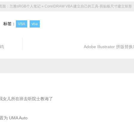
ight
As
Double
)
页面：
兰雅sRGB个人笔记
»
CorelDRAW VBA 建立自己的工具-剪贴板尺寸建立矩形
标签：
VBA
vba
鸡
Adobe Illustrator 拼版替换
00Y100
eCMYKColor
(
0
,
100
,
100
,
0
)
我女儿所在班去听院士教诲了
 UMA Auto
String