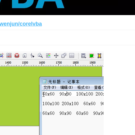
gwenjun/corelvba