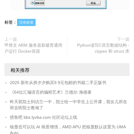
标签：
没有标签
上一篇
下一篇
甲骨文 ARM 服务器新建普通用
Python读写C语言数据结构 -
户运行 Docker容器
ctypes 和 struct 库
相关推荐
2025 新年从拼夕夕购买9.9元包邮的书籍二手正版书
《64位汇编语言的编程艺术》兰德尔·海德著
昨天双院士到访兰一中，院士给一中学生上公开课，我女儿所在
班去听院士教诲了
捞鱼吧 bbs.lyvba.com 社区论坛上线
核显也可以玩 AI 画质增强，AMD APU 把核显默认设置为 UMA
Auto