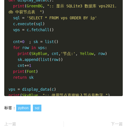
print
(
GreenBG
,
":: 显示 SQLite3 数据库 vps2021.
db 中获节点表  "
)
  sql 
=
'SELECT * FROM vps ORDER BY ip'
  c
.
execute
(
sql
)
  vps 
=
 c
.
fetchall
()
  cnt
=
0
;
 sk 
=
 list
()
for
 row 
in
 vps
:
print
(
SkyBlue
,
 cnt
,
'节点:'
,
Yellow
,
 row
)
    sk
.
append
(
list
(
row
))
    cnt
+=
1
print
(
Font
)
return
 sk

vps 
=
 display_data
(
c
)
print
(
SkyBlue
,
":: 使用节点直接输入节点号数字 "
)
print
(
GreenBG
,
":: 输入命令:"
,
RedBG
,
"del <1> 删
除节点 \n :: 添加节点:"
,
SkyBlue
,
'add <ip port pa
标签：
python
sql
sswd ss_port info>'
,
Font
)
print
(
' $ '
,
end
=
''
)
上一篇
下一篇
cmd 
=
 input
().
strip
()