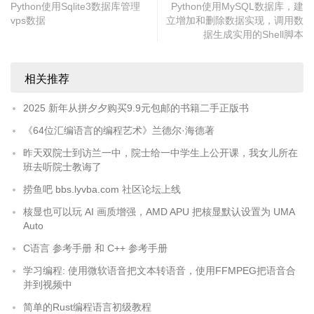
Python使用Sqlite3数据库管理
Python使用MySQL数据库，建
cmd 
=
 cmd
.
replace
(
','
,
''
).
replace
(
'\''
,
''
)
vps数据
立增加和删除数据实现，调用数
arg 
=
 cmd
.
split
()
据生成实用的Shell脚本
# print(arg)
if
(
len
(
arg
)==
0
):
相关推荐
  sys
.
exit
(
1
)
2025 新年从拼夕夕购买9.9元包邮的书籍二手正版书
# 命令 del <1> 删除节点
if
 arg
[
0
]
==
'del'
:
《64位汇编语言的编程艺术》兰德尔·海德著
  id 
=
int
(
arg
[
1
])
昨天双院士到访兰一中，院士给一中学生上公开课，我女儿所在
  row 
=
 vps
[
id
]
班去听院士教诲了
  c
.
execute
(
"DELETE FROM vps WHERE ip=? AND port
=? "
,
(
row
[
0
],
 row
[
1
])
)
捞鱼吧 bbs.lyvba.com 社区论坛上线
  conn
.
commit
()
核显也可以玩 AI 画质增强，AMD APU 把核显默认设置为 UMA
print
(
'\n'
);
 display_data
(
c
)
Auto
  sys
.
exit
(
0
)
C语言 参考手册 和 C++ 参考手册
# 命令 add <ip port passwd ss_port info> 添加节点
学习编程: 使用微软语音把文本转语音，使用FFMPEG把语音合
if
 arg
[
0
]
==
'add'
and
 len
(
arg
)==
6
:
并到视频中
  row 
=(
arg
[
1
],
 arg
[
2
],
 arg
[
3
],
 arg
[
4
],
 arg
[
5
])
  c
.
execute
(
'INSERT INTO vps VALUES 
简单的Rust编程语言初级教程