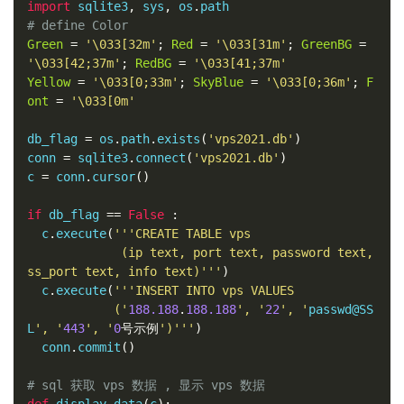
import
 sqlite3
,
 sys
,
 os
.
# define Color 
Green
=
'\033[32m'
;
Red
=
'\033[31m'
;
GreenBG
=
'\033[42;37m'
;
RedBG
=
'\033[41;37m'
Yellow
=
'\033[0;33m'
;
SkyBlue
=
'\033[0;36m'
;
F
ont
=
'\033[0m'
db_flag 
=
 os
.
path
.
exists
(
'vps2021.db'
)
conn 
=
 sqlite3
.
connect
(
'vps2021.db'
)
c 
=
 conn
.
cursor
()
if
 db_flag 
==
False
:
  c
.
execute
(
'''CREATE TABLE vps

             (ip text, port text, password text, 
ss_port text, info text)'''
)
  c
.
execute
(
'''INSERT INTO vps VALUES 

            ('
188.188
.
188.188
', '
22
', '
passwd@SS
L
', '
443
', '
0
号示例
')'''
)
  conn
.
commit
()
# sql 获取 vps 数据 , 显示 vps 数据
def
 display_data
(
c
):