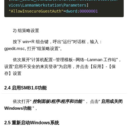
vices\LanmanWorkstation\Parameters
]
"AllowInsecureGuestAuth"
=
dword
:
00000001
2) 组策略设置
按下 win+R 组合键，呼出“运行”对话框，输入：
gpedit.msc, 打开"组策略设置"。
依次展开“计算机配置--管理模板--网络--Lanman 工作站”，
设置“启用不安全的来宾登录”为启用，并点击【应用】-【保
存】设置
2.4 启用SMB1.0功能
依次打开“
控制面板\程序\程序和功能
”， 点击“
启用或关闭
Windows功能
”，
2.5 重新启动Windows系统