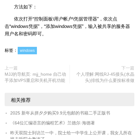
方法如下：
依次打开“控制面板\用户帐户\凭据管理器”，依次点
击“windows凭据”，“添加windows凭据”，输入被共享的服务器
用户名和密码即可。
标签：
windows
上一篇
下一篇
MJJ的导航页: mjj_home 自己动
个人理解:网线RJ-45接头(水晶
手添加VPS重启和关机开机功能
头)排线为什么要按标准做
相关推荐
2025 新年从拼夕夕购买9.9元包邮的书籍二手正版书
《64位汇编语言的编程艺术》兰德尔·海德著
昨天双院士到访兰一中，院士给一中学生上公开课，我女儿所在
班去听院士教诲了