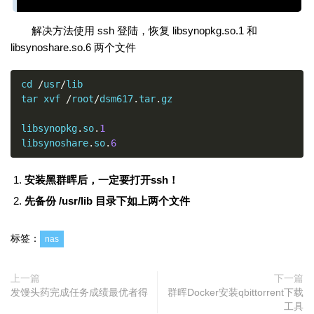
解决方法使用 ssh 登陆，恢复 libsynopkg.so.1 和
libsynoshare.so.6 两个文件
cd 
/
usr
/
lib

tar xvf 
/
root
/
dsm617
.
tar
.
gz

libsynopkg
.
so
.
1
libsynoshare
.
so
.
6
安装黑群晖后，一定要打开ssh！
先备份 /usr/lib 目录下如上两个文件
标签：
nas
上一篇
下一篇
发馒头药完成任务成绩最优者得
群晖Docker安装qbittorrent下载
工具