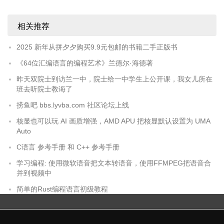
相关推荐
2025 新年从拼夕夕购买9.9元包邮的书籍二手正版书
《64位汇编语言的编程艺术》兰德尔·海德著
昨天双院士到访兰一中，院士给一中学生上公开课，我女儿所在
班去听院士教诲了
捞鱼吧 bbs.lyvba.com 社区论坛上线
核显也可以玩 AI 画质增强，AMD APU 把核显默认设置为 UMA
Auto
C语言 参考手册 和 C++ 参考手册
学习编程: 使用微软语音把文本转语音，使用FFMPEG把语音合
并到视频中
简单的Rust编程语言初级教程