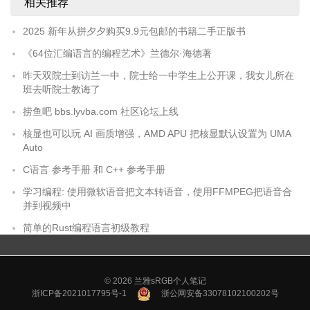
相关推荐
2025 新年从拼夕夕购买9.9元包邮的书籍二手正版书
《64位汇编语言的编程艺术》兰德尔·海德著
昨天双院士到访兰一中，院士给一中学生上公开课，我女儿所在
班去听院士教诲了
捞鱼吧 bbs.lyvba.com 社区论坛上线
核显也可以玩 AI 画质增强，AMD APU 把核显默认设置为 UMA
Auto
C语言 参考手册 和 C++ 参考手册
学习编程: 使用微软语音把文本转语音，使用FFMPEG把语音合
并到视频中
简单的Rust编程语言初级教程
© 2026
兰雅sRGB个人笔记
浙ICP备2021017795号-1
浙公网安备33078102100202号