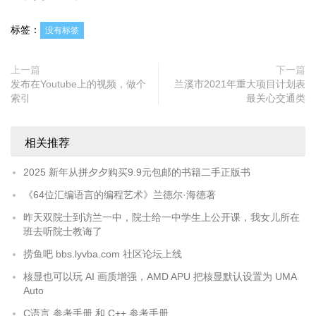
标签：
没有标签
上一篇
下一篇
发布在Youtube上的视频，做个
兰溪市2021年重大项目计划表
索引
最关心交通类
相关推荐
2025 新年从拼夕夕购买9.9元包邮的书籍二手正版书
《64位汇编语言的编程艺术》兰德尔·海德著
昨天双院士到访兰一中，院士给一中学生上公开课，我女儿所在
班去听院士教诲了
捞鱼吧 bbs.lyvba.com 社区论坛上线
核显也可以玩 AI 画质增强，AMD APU 把核显默认设置为 UMA
Auto
C语言 参考手册 和 C++ 参考手册