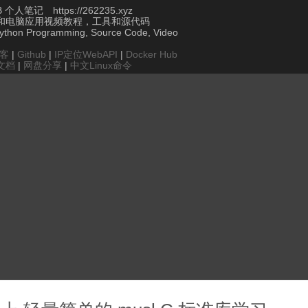
个人笔记 https://262235.xyz
和电脑应用视频教程，工具和源代码
Python Programming, Source Code, Video
博客
|
Github
|
IP定位WebAPI
|
Docker Hub
文档
|
网盘分享
|
中文Linux命令