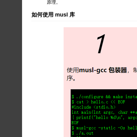
原理。
如何使用 musl 库