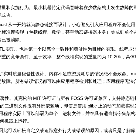
质量和实施行为。最小机器特定代码意味着在少数架构上发生故障的
更成功。
无与伦比。musl 从一开始就为静态链接而设计，小心避免引入应用程序不会使
个标准库实现（包括线程、数学，甚至动态链接器本身）集成到单个
销已被消除。
线程的后 NPTL 实现，也是第一个以完全一致性和稳健性为目标的实现。线程取
严重的竞争条件。至于效率，整个线程实现的重量约为 10-20k，具
过了实时质量稳健性设计。内存不足或资源耗尽的情况绝不会致命。mus
期故障。所有错误情况都可以由应用程序检测和处理；应用程序无法
部署性。其宽松的 MIT 许可证与所有 FOSS 许可证兼容，支持静态
接的二进制文件没有外部依赖项，即使是使用 glibc 上的动态加载实现
应用程序实际上可以部署为单个二进制文件，并在具有适当指令集架构
层的任何机器上运行。
局，因此可以轻松自定义或追踪意外行为或错误的原因，或者只是了解