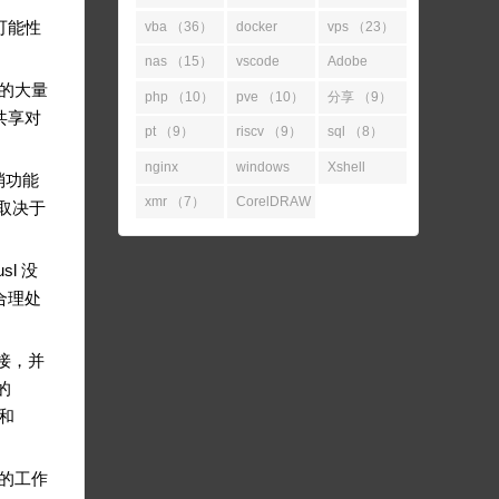
（52）
（45）
可能性
vba （36）
docker
vps （23）
（31）
nas （15）
vscode
Adobe
用的大量
（14）
（11）
php （10）
pve （10）
分享 （9）
共享对
pt （9）
riscv （9）
sql （8）
nginx
windows
Xshell
消功能
（7）
（7）
（7）
xmr （7）
CorelDRAW
体取决于
（7）
l 没
合理处
链接，并
的
和
库的工作