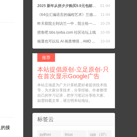
2025 新年从拼夕夕购买9.9元包邮的书籍二手正版书
01-04
《64位汇编语言的编程艺术》兰德尔·海德著
11-04
昨天双院士到访兰一中，院士给一中学生上公开课，我女儿所在班去听院士教诲了
10-29
捞鱼吧 bbs.lyvba.com 社区论坛上线
10-06
核显也可以玩 AI 画质增强，AMD APU 把核显默认设置为 UMA Auto
10-04
C语言 参考手册 和 C++ 参考手册
10-04
推荐
本站提倡原创-立足原创-只
在首次显示Google广告
本站立场是为广大计算机爱好者提供技术指
导，为大家分享技术，分享经验。作者整理
自己的学习记录，把学习笔记分享给大家。
如需转载文章，请注明本站地址。
标签云
义的接
python
linux
cpp （37）