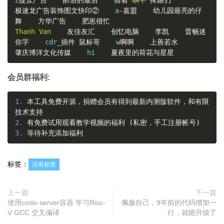
Z
捷众广告
醉后的最后
骑着
"蜗牛"
撵娘们
极速龙广告装饰图文快印②
    a
-嘉盟
幼儿园最亮的仔
舞
方华广告
肥崽很忙
Thanh
Van
友佳友汇
创忆电脑
李凯
晋畅迷
你字
    cdr_
插件
鼠标哥
    w
啊啊
上善若水
肇庆博洋文化传媒
    hi    
夏夜里的荷花与星星
会员群福利:
1.
本工具免费开源，捐赠会员有得到最新内测版软件，和有限
技术支持
2.
有免费试用观看教学视频的福利
(私密，手工注册帐号)
3.
等待补充添加福利
标签：
没有标签
上一篇
下一篇
使用code-server容器 学习Risc-
佩服自己，9年前的代码增加一
V GCC 交叉编译
行，就能升级了