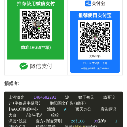
捐赠者:
山河激光
1484682291
波
始于初见
杰开设
计(半修道半缘君)
鹏阳图文广告(靓仔)
[%ĀĀÙ]客服中心
溜溜
    A    
顶天办公
廣告标识
大白
√奋斗吧√
哈哈
深蓝*浅蓝
壹方-渐变牙刷
    zdj168    
99
彩印
    J