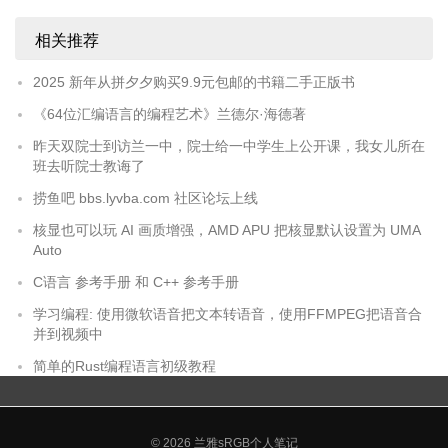
相关推荐
2025 新年从拼夕夕购买9.9元包邮的书籍二手正版书
《64位汇编语言的编程艺术》兰德尔·海德著
昨天双院士到访兰一中，院士给一中学生上公开课，我女儿所在
班去听院士教诲了
捞鱼吧 bbs.lyvba.com 社区论坛上线
核显也可以玩 AI 画质增强，AMD APU 把核显默认设置为 UMA
Auto
C语言 参考手册 和 C++ 参考手册
学习编程: 使用微软语音把文本转语音，使用FFMPEG把语音合
并到视频中
简单的Rust编程语言初级教程
© 2026
兰雅sRGB个人笔记