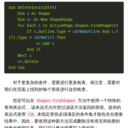
Sub
DeleteInvisible
()
Dim
 s 
As
Shape
Dim
 sr 
As
New
ShapeRange
For
Each
 s 
In
ActivePage
.
Shapes
.
FindShapes
()
If
 s
.
Outline
.
Type
=
 cdrNoOutline 
And
 s
.
F
ill
.
Type
=
 cdrNoFill 
Then
            sr
.
Add
 s

End
If
Next
 s

    sr
.
Delete
End
Sub
对于更复杂的条件，需要进行更多检查。请注意，需要对
我们在页面上找到的每个形状进行这些检查。
您还可以在
方法中使用一个特殊的
Shapes.FindShapes
查询表达式 ，该表达式允许您过滤该方法返回的形状。提供的
表达式使用
来指定形状必须满足的条件集才能包含在搜索
CQL
结果中。因此，要使用这种新方法完成删除没有填充和轮廓的
对象的相同任务，我们可以像这样重写上面的宏：