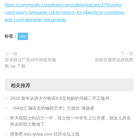
https://community.coreldraw.com/sdk/w/articles/179/using-
corel-query-language-cql-to-search-for-objects-in-coreldraw-
and-corel-designer-documents
标签：
vba
上一篇
下一篇
安卓跳过广告APK和使用视
东南交通周览路线图
频.zip 下载
相关推荐
2025 新年从拼夕夕购买9.9元包邮的书籍二手正版书
《64位汇编语言的编程艺术》兰德尔·海德著
昨天双院士到访兰一中，院士给一中学生上公开课，我女儿所在
班去听院士教诲了
捞鱼吧 bbs.lyvba.com 社区论坛上线