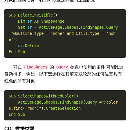
Sub
DeleteInvisible
()
Dim
 sr 
As
ShapeRange
Set
 sr 
=
ActivePage
.
Shapes
.
FindShapes
(
Query
:
=
"@outline.type = 'none' and @fill.type = 'non
e'"
)
    sr
.
Delete
End
Sub
可在
的
参数中使用的条件 可能比这
FindShapes
Query
复杂得多。例如，以下宏选择在其填充或轮廓的任何位置具有
红色的所有对象：
Sub
SelectShapesWithRedColor
()
ActivePage
.
Shapes
.
FindShapes
(
Query
:=
"@color
s.find('red')"
).
CreateSelection
End
Sub
CQL 数据类型