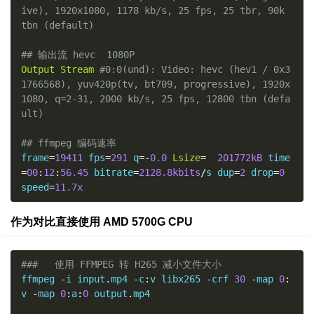
ive), 1920x1080, 1178 kb/s, 25 fps, 25 tbr, 90k 
tbn (default)
## 输出流 hevc  1080P
Output
Stream
#0:0(und): Video: hevc (hev1 / 0x3
1766568), yuv420p(tv, bt709, progressive), 1920x
1080, q=2-31, 2000 kb/s, 25 fps, 12800 tbn (defa
ult)
## ffmpeg 编码速率
frame
=
19411
 fps
=
291
 q
=-
0.0
Lsize
=
201772kB
 time
=
00
:
12
:
56.45
 bitrate
=
2128.8kbits
/
s dup
=
2
 drop
=
0
speed
=
11.7x
作为对比直接使用 AMD 5700G CPU
###   使用 FFMPEG 转 H265 减小文件大小
ffmpeg 
-
i input
.
mp4 
-
c
:
v libx265 
-
crf 
30
-
map 
0
:
v 
-
map 
0
:
a
:
0
 output
.
mp4 
