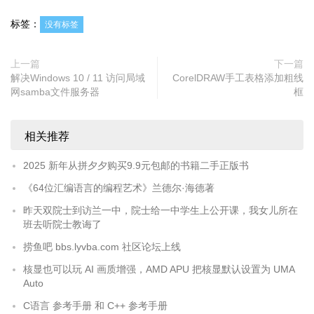
标签：
没有标签
上一篇
下一篇
解决Windows 10 / 11 访问局域
CorelDRAW手工表格添加粗线
网samba文件服务器
框
相关推荐
2025 新年从拼夕夕购买9.9元包邮的书籍二手正版书
《64位汇编语言的编程艺术》兰德尔·海德著
昨天双院士到访兰一中，院士给一中学生上公开课，我女儿所在
班去听院士教诲了
捞鱼吧 bbs.lyvba.com 社区论坛上线
核显也可以玩 AI 画质增强，AMD APU 把核显默认设置为 UMA
Auto
C语言 参考手册 和 C++ 参考手册