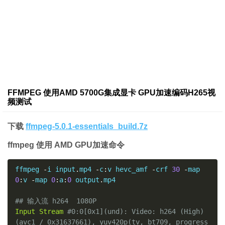
FFMPEG 使用AMD 5700G集成显卡 GPU加速编码H265视
频测试
下载
ffmpeg-5.0.1-essentials_build.7z
ffmpeg 使用 AMD GPU加速命令
ffmpeg 
-
i input
.
mp4 
-
c
:
v hevc_amf 
-
crf 
30
-
map 
0
:
v 
-
map 
0
:
a
:
0
 output
.
mp4

## 输入流 h264  1080P
Input
Stream
#0:0[0x1](und): Video: h264 (High) 
(avc1 / 0x31637661), yuv420p(tv, bt709, progress