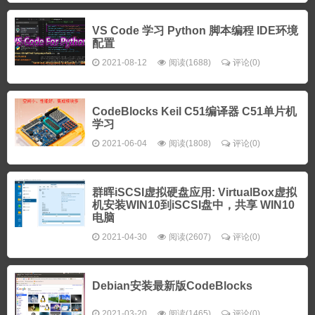
VS Code 学习 Python 脚本编程 IDE环境
配置
2021-08-12
阅读(1688)
评论(0)
CodeBlocks Keil C51编译器 C51单片机
学习
2021-06-04
阅读(1808)
评论(0)
群晖iSCSI虚拟硬盘应用: VirtualBox虚拟
机安装WIN10到iSCSI盘中，共享 WIN10
电脑
2021-04-30
阅读(2607)
评论(0)
Debian安装最新版CodeBlocks
2021-03-20
阅读(1465)
评论(0)