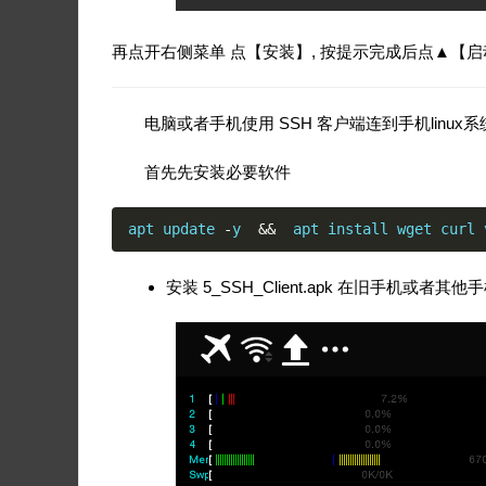
再点开右侧菜单 点【安装】, 按提示完成后点▲【启
电脑或者手机使用 SSH 客户端连到手机linux系统
首先先安装必要软件
apt update 
-
y  
&&
  apt install wget curl 
安装 5_SSH_Client.apk 在旧手机或者其