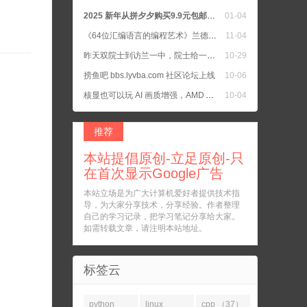
2025 新年从拼夕夕购买9.9元包邮的书籍二手正版书
01-04
《64位汇编语言的编程艺术》兰德尔·海德著
11-04
昨天双院士到访兰一中，院士给一中学生上公开课，我女儿所在班去听院士教诲了
10-29
捞鱼吧 bbs.lyvba.com 社区论坛上线
10-06
核显也可以玩 AI 画质增强，AMD APU 把核显默认设置为 UMA Auto
10-04
C语言 参考手册 和 C++ 参考手册
10-04
推荐
本站提倡原创-立足原创-只
在首次显示Google广告
本站立场是为广大计算机爱好者提供技术指
导，为大家分享技术，分享经验。作者整理
自己的学习记录，把学习笔记分享给大家。
如需转载文章，请注明本站地址。
标签云
python
linux
cpp （37）