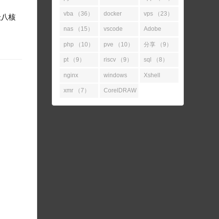
（52）
（45）
vba （36）
docker
vps （23）
级八核
（31）
nas （15）
vscode
Adobe
（14）
（11）
php （10）
pve （10）
分享 （9）
pt （9）
riscv （9）
sql （8）
nginx
windows
Xshell
（7）
（7）
（7）
xmr （7）
CorelDRAW
（7）