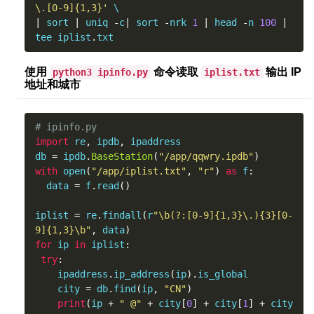
\.[0-9]{1,3}'
|
 sort 
|
 uniq 
-
c
|
 sort 
-
nrk 
1
|
 head 
-
n 
100
|
tee iplist
.
txt
使用
命令读取
输出 IP
python3 ipinfo.py
iplist.txt
地址和城市
# ipinfo.py
import
 re
,
 ipdb
,
 ipaddress

db 
=
 ipdb
.
BaseStation
(
"/app/qqwry.ipdb"
)
with
 open
(
"/app/iplist.txt"
,
"r"
)
as
 f
:
  data 
=
 f
.
read
()
iplist 
=
 re
.
findall
(
r
"\b(?:[0-9]{1,3}\.){3}[0-
9]{1,3}\b"
,
 data
)
for
 ip 
in
 iplist
:
try
:
    ipaddress
.
ip_address
(
ip
).
is_global

    city 
=
 db
.
find
(
ip
,
"CN"
)
print
(
ip 
+
" @"
+
 city
[
0
]
+
 city
[
1
]
+
 city