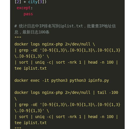
[
2
]
+
 city
[
3
])
except
:
pass
# 统计日志中IP排名写到iplist.txt，批量查IP地址信
息，最新日志100条
"""

docker logs nginx-php 2>/dev/null \

| grep -oE '[0-9]{1,3}\.[0-9]{1,3}\.[0-9]{1,3}
\.[0-9]{1,3}' \

| sort | uniq -c| sort -nrk 1 | head -n 100 | 
tee iplist.txt

docker exec -it python3 python3 ipinfo.py

docker logs nginx-php 2>/dev/null | tail -100  
\

| grep -oE '[0-9]{1,3}\.[0-9]{1,3}\.[0-9]{1,3}
\.[0-9]{1,3}' \

| sort | uniq -c| sort -nrk 1 | head -n 100 | 
tee iplist.txt

"""