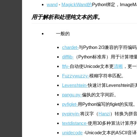
wand
-
MagickWand的
Python绑定，ImageMa
用于解析和处理纯文本的库。
一般的
chardet-
与Python 2/3兼容的字符
difflib-
（Python标准库）用于计算
ftfy-
自动使Unicode文本更
清晰
，更一
Fuzzywuzzy-
模糊字符串匹配。
Levenshtein-
快速计算Levenshte
pangu.py-
偏执的文字间距。
pyfiglet-
用Python编写的figlet的实现
pypinyin-
将汉字（
Hanzi
）转换为拼音（
textdistance-
使用30多种算法计算序
unidecode
-Unicode文本的ASCII音