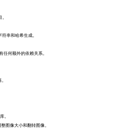
目。
入的字符串和哈希生成。
码，没有任何额外的依赖关系。
成器。
n库。
调整图像大小和翻转图像。