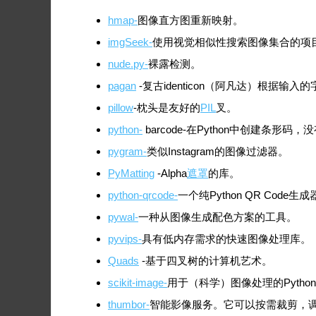
hmap-
图像直方图重新映射。
imgSeek-
使用视觉相似性搜索图像集合的项
nude.py-
裸露检测。
pagan
-复古identicon（阿凡达）根据输
pillow
-枕头是友好的
PIL
叉。
python-
barcode-在Python中创建条形
pygram-
类似Instagram的图像过滤器。
PyMatting
-Alpha
遮罩
的库。
python-qrcode-
一个纯Python QR Code生
pywal-
一种从图像生成配色方案的工具。
pyvips-
具有低内存需求的快速图像处理库。
Quads
-基于四叉树的计算机艺术。
scikit-image-
用于（科学）图像处理的Pytho
thumbor-
智能影像服务。它可以按需裁剪，