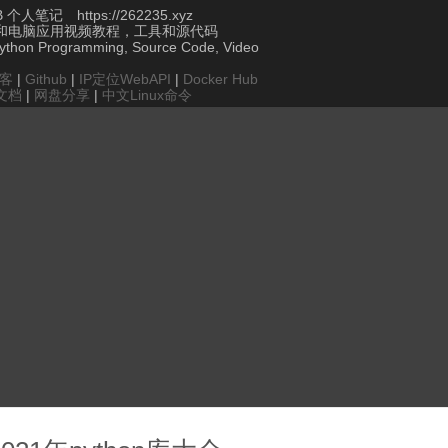
个人笔记 https://262235.xyz
和电脑应用视频教程，工具和源代码
Python Programming, Source Code, Video
博客
|
Github
|
IP定位WebAPI
|
Docker Hub
文档
|
网盘分享
|
中文Linux命令