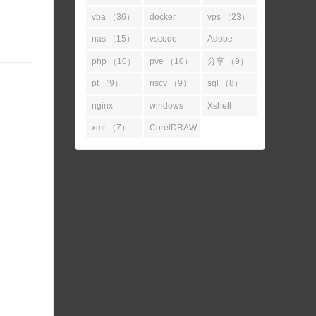
（52）
（45）
vba （36）
docker
vps （23）
（31）
nas （15）
vscode
Adobe
（14）
（11）
php （10）
pve （10）
分享 （9）
pt （9）
riscv （9）
sql （8）
nginx
windows
Xshell
（7）
（7）
（7）
xmr （7）
CorelDRAW
（7）