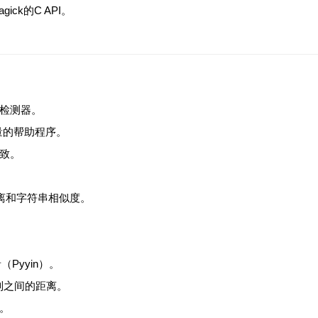
gick的C API。
编码检测器。
增量的帮助程序。
致。
in距离和字符串相似度。
。
Pyyin）。
列之间的距离。
译。