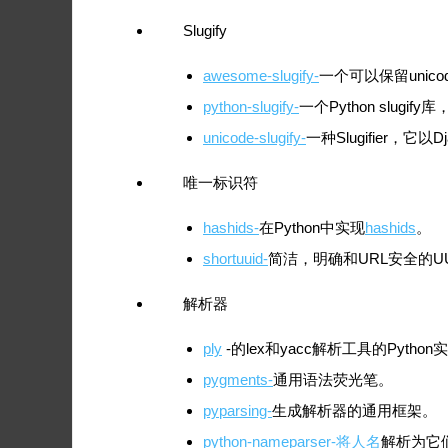
Slugify
awesome-slugify-
一个可以保留unicode
python-slugify-
一个Python slugify
unicode-slugify-
一种Slugifier，它以D
唯一标识符
hashids-
在Python中实现
hashids
。
shortuuid-
简洁，明确和URL安全的U
解析器
ply
-的lex和yacc解析工具的Python
pygments-
通用语法荧光笔。
pyparsing-
生成解析器的通用框架。
python-nameparser-将人名
解析为它