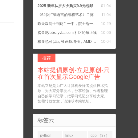
2025 新年从拼夕夕购买9.9元包邮的书籍二手正版书
01-04
《64位汇编语言的编程艺术》兰德尔·海德著
11-04
昨天双院士到访兰一中，院士给一中学生上公开课，我女儿所在班去听院士教诲了
10-29
捞鱼吧 bbs.lyvba.com 社区论坛上线
10-06
核显也可以玩 AI 画质增强，AMD APU 把核显默认设置为 UMA Auto
10-04
C语言 参考手册 和 C++ 参考手册
10-04
推荐
本站提倡原创-立足原创-只
在首次显示Google广告
本站立场是为广大计算机爱好者提供技术指
导，为大家分享技术，分享经验。作者整理
自己的学习记录，把学习笔记分享给大家。
如需转载文章，请注明本站地址。
标签云
python
linux
cpp （37）