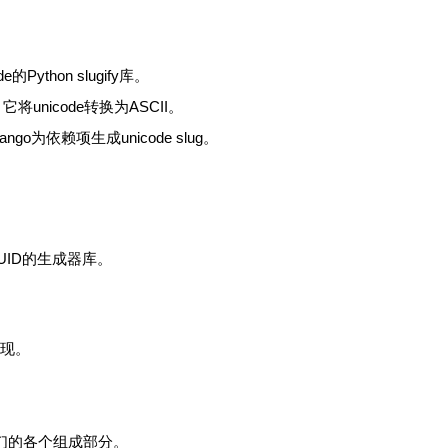
的Python slugify库。
库，它将unicode转换为ASCII。
jango为依赖项生成unicode slug。
UID的生成器库。
实现。
们的各个组成部分。