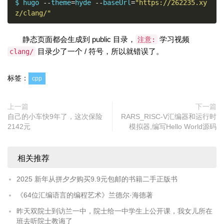
$ hugo 
--
theme
=
hyde 
--
baseUrl
=
"https://262235.xy
z/clang/"
静态页面都会生成到 public 目录，
学习视频
注意:
目录少了一个 / 符号，所以就错误了。
clang/
标签：
cpp
上一篇
下一篇
自己的小车快9年了，这次保险
RARS_RISC-V汇编器和运行时
2142元
模拟器,编写Hello World源码
相关推荐
2025 新年从拼夕夕购买9.9元包邮的书籍二手正版书
《64位汇编语言的编程艺术》兰德尔·海德著
昨天双院士到访兰一中，院士给一中学生上公开课，我女儿所在
班去听院士教诲了