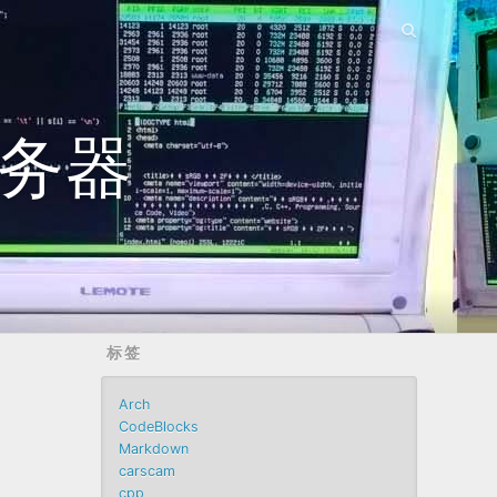
服务器
标签
Arch
CodeBlocks
Markdown
carscam
cpp