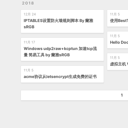
2018
12月 24
11月 5
IPTABLES设置防火墙规则脚本 By 蘭雅
使用Bes
sRGB
11月 5
Hello D
11月 17
Windows udp2raw+kcptun 加速tcp流
量 简易工具 by 蘭雅sRGB
11月 5
虚拟主机 
11月 5
acme协议从letsencrypt生成免费的证书
1