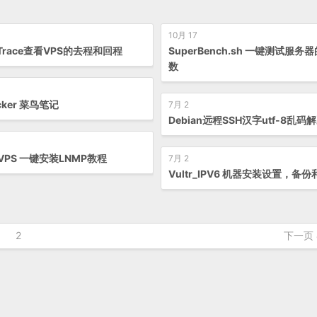
10月 17
tTrace查看VPS的去程和回程
SuperBench.sh 一键测试服务
数
ocker 菜鸟笔记
7月 2
Debian远程SSH汉字utf-8乱码
VPS 一键安装LNMP教程
7月 2
Vultr_IPV6 机器安装设置，备
2
下一页 &