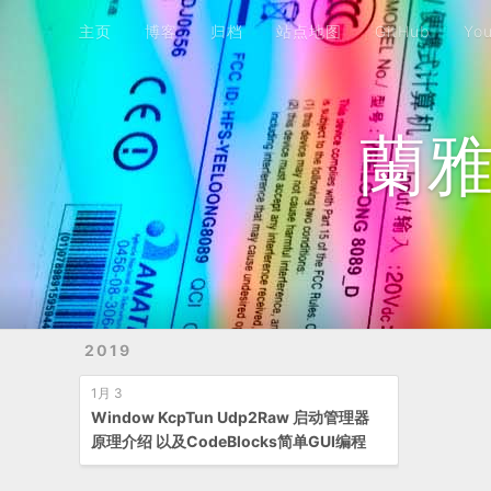
主页
博客
归档
站点地图
GitHub
YouTube频道
B站频道
主页
博客
归档
站点地图
GitHub
Yo
蘭雅
2019
1月 3
Window KcpTun Udp2Raw 启动管理器
原理介绍 以及CodeBlocks简单GUI编程