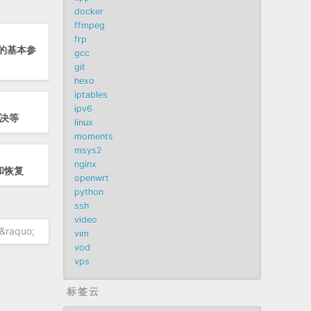
docker
ffmpeg
frp
器的基本参
gcc
git
hexo
iptables
ipv6
解决等
linux
moments
msys2
nginx
份和恢复
openwrt
python
ssh
video
raquo;
vim
vod
vps
标签云