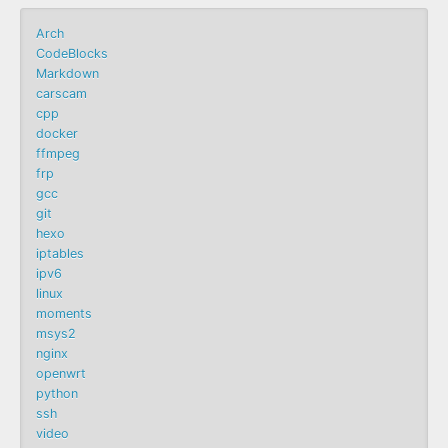
Arch
CodeBlocks
Markdown
carscam
cpp
docker
ffmpeg
frp
gcc
git
hexo
iptables
ipv6
linux
moments
msys2
nginx
openwrt
python
ssh
video