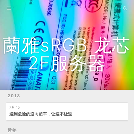
主页
博客
归档
蘭雅sRGB 龙芯
站点地图
2F服务器
GitHub
YouTube频道
B站频道
2018
7月 15
遇到危险的逆向超车，让速不让道
标签