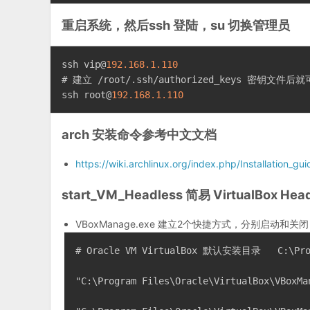
重启系统，然后ssh 登陆，su 切换管理员
ssh 
vip@
192.168
.1
.110
# 建立 /root/.ssh/authorized_keys 密钥文件后
ssh 
root@
192.168
.1
.110
arch 安装命令参考中文文档
https://wiki.archlinux.org/index.php/Installation
start_VM_Headless 简易 VirtualBox H
VBoxManage.exe 建立2个快捷方式，分别启动和关闭 Ar
# Oracle VM VirtualBox 默认安装目录   C:
\P
r
"C:
\P
rogram Files
\O
racle
\V
irtualBox
\V
BoxMa