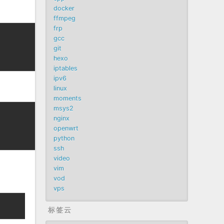
docker
ffmpeg
frp
gcc
git
hexo
iptables
ipv6
linux
moments
msys2
nginx
openwrt
python
ssh
video
vim
vod
vps
标签云