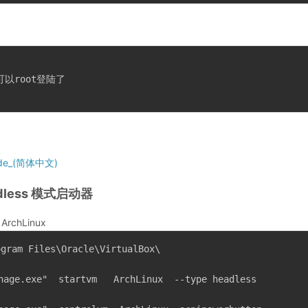
就可以root登陆了
_guide_(简体中文)
eadless 模式启动器
chLinux
ogram Files
\O
racle
\V
irtualBox\
nage.exe"  startvm   ArchLinux  --type headless