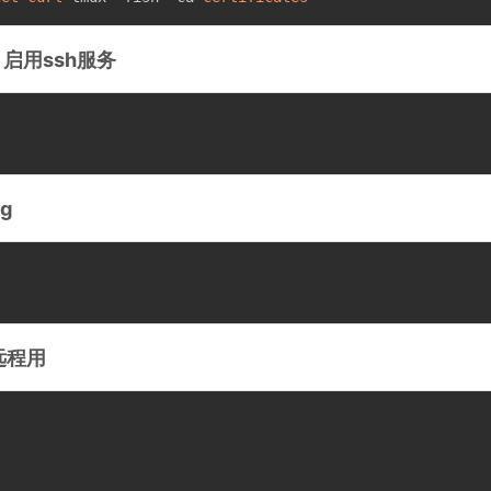
 启用ssh服务
g
远程用