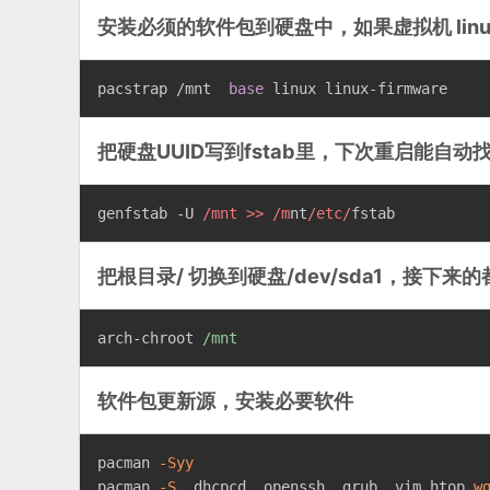
安装必须的软件包到硬盘中，如果虚拟机 linux-
pacstrap /mnt  
base
 linux linux-firmware
把硬盘UUID写到fstab里，下次重启能自动
genfstab -U 
/mnt >> /m
nt
/etc/
fstab
把根目录/ 切换到硬盘/dev/sda1，接下
arch-chroot 
/mnt
软件包更新源，安装必要软件
pacman 
-Syy
pacman 
-S
  dhcpcd  openssh  grub  vim htop 
w