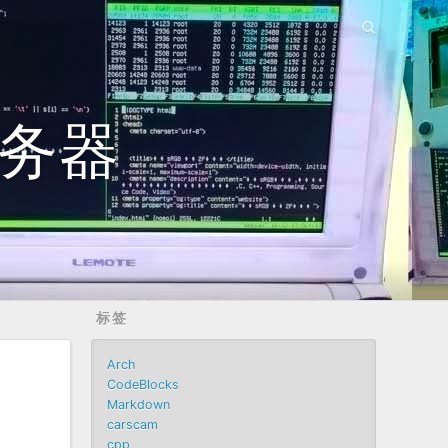
服务器
标签
Arch
CodeBlocks
Markdown
carscam
cpp