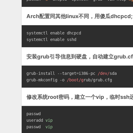
Arch配置同其他linux不同，用傻瓜dhcpcd;
systemctl 
enable
 dhcpcd
systemctl 
enable
 sshd
安装grub引导信息到硬盘，自动建立grub.cf
grub-install --target=i386-pc 
/dev/
sda
grub-mkconfig -o 
/boot/g
rub/grub.cfg
修改系统root密码，建立一个vip，临时ssh
passwd
useradd
vip
passwd
vip