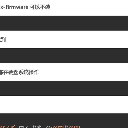
firmware 可以不装
找到
来的都在硬盘系统操作
get
curl
 tmux  fish  ca
-certificates