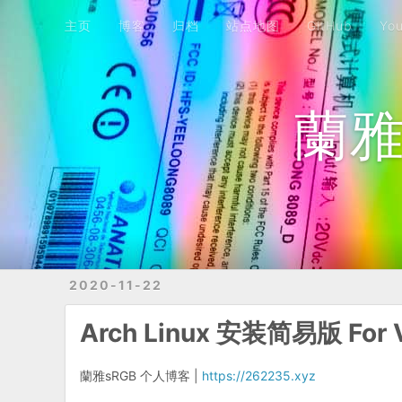
主页
博客
归档
站点地图
GitHub
YouTube频道
B站频道
主页
博客
归档
站点地图
GitHub
Yo
蘭雅
2020-11-22
Arch Linux 安装简易版 For
蘭雅sRGB 个人博客 |
https://262235.xyz