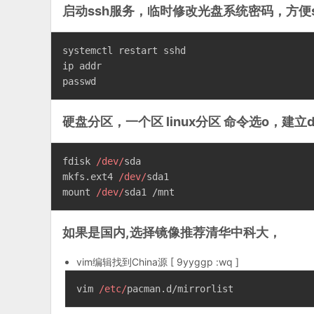
启动ssh服务，临时修改光盘系统密码，方便
systemctl restart sshd
ip addr
passwd
硬盘分区，一个区 linux分区 命令选o，建立
fdisk 
/dev/
sda
mkfs.ext4 
/dev/
sda1
mount 
/dev/
sda1 /mnt
如果是国内,选择镜像推荐清华中科大，
vim编辑找到China源 [ 9yyggp
:wq ]
vim 
/etc/
pacman.d/mirrorlist