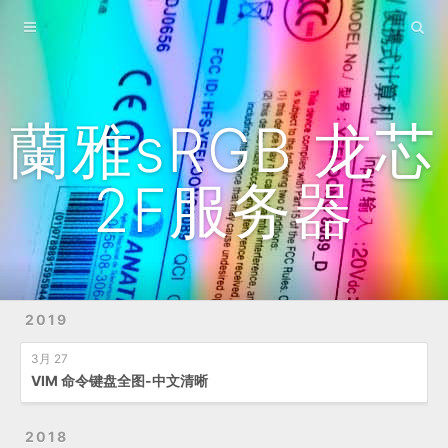
主页
博客
归档
蘭雅sRGB 龙芯
站点地图
2F服务器
GitHub
YouTube频道
B站频道
2019
3月 27
VIM 命令键盘全图-中文清晰
2018