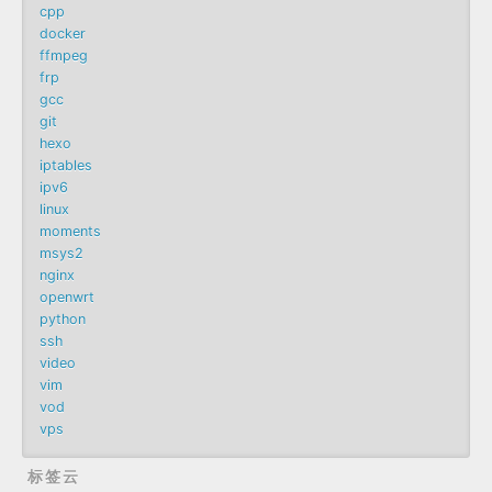
cpp
docker
ffmpeg
frp
gcc
git
hexo
iptables
ipv6
linux
moments
msys2
nginx
openwrt
python
ssh
video
vim
vod
vps
标签云