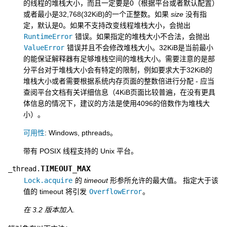
的线程的堆栈大小，而且一定要是0（根据平台或者默认配置）
或者最小是32,768(32KiB)的一个正整数。如果
size
没有指
定，默认是0。如果不支持改变线程堆栈大小，会抛出
RuntimeError
错误。如果指定的堆栈大小不合法，会抛出
ValueError
错误并且不会修改堆栈大小。32KiB是当前最小
的能保证解释器有足够堆栈空间的堆栈大小。需要注意的是部
分平台对于堆栈大小会有特定的限制，例如要求大于32KiB的
堆栈大小或者需要根据系统内存页面的整数倍进行分配 - 应当
查阅平台文档有关详细信息（4KiB页面比较普遍，在没有更具
体信息的情况下，建议的方法是使用4096的倍数作为堆栈大
小）。
可用性
: Windows, pthreads。
带有 POSIX 线程支持的 Unix 平台。
TIMEOUT_MAX
_thread.
Lock.acquire
的
timeout
形参所允许的最大值。 指定大于该
值的 timeout 将引发
OverflowError
。
在 3.2 版本加入.