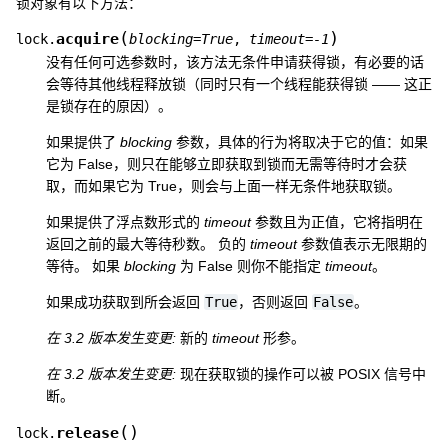
锁对象有以下方法：
(
)
acquire
lock.
blocking
=
True
,
timeout
=
-1
没有任何可选参数时，该方法无条件申请获得锁，有必要的话
会等待其他线程释放锁（同时只有一个线程能获得锁 —— 这正
是锁存在的原因）。
如果提供了
blocking
参数，具体的行为将取决于它的值：如果
它为 False，则只在能够立即获取到锁而无需等待时才会获
取，而如果它为 True，则会与上面一样无条件地获取锁。
如果提供了浮点数形式的
timeout
参数且为正值，它将指明在
返回之前的最大等待秒数。 负的
timeout
参数值表示无限期的
等待。 如果
blocking
为 False 则你不能指定
timeout
。
如果成功获取到所会返回
True
，否则返回
False
。
在 3.2 版本发生变更:
新的
timeout
形参。
在 3.2 版本发生变更:
现在获取锁的操作可以被 POSIX 信号中
断。
(
)
release
lock.