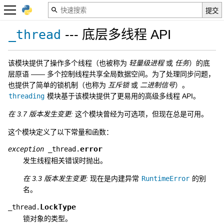
--- 底层多线程 API
_thread
该模块提供了操作多个线程（也被称为
轻量级进程
或
任务
）的底
层原语 —— 多个控制线程共享全局数据空间。为了处理同步问题，
也提供了简单的锁机制（也称为
互斥锁
或
二进制信号
）。
threading
模块基于该模块提供了更易用的高级多线程 API。
在 3.7 版本发生变更:
这个模块曾经为可选项，但现在总是可用。
这个模块定义了以下常量和函数：
error
exception
_thread.
发生线程相关错误时抛出。
在 3.3 版本发生变更:
现在是内建异常
RuntimeError
的别
名。
LockType
_thread.
锁对象的类型。