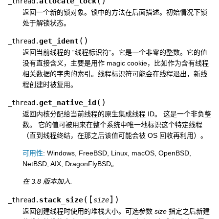
(
)
allocate_lock
_thread.
返回一个新的锁对象。锁中的方法在后面描述。初始情况下锁
处于解锁状态。
(
)
get_ident
_thread.
返回当前线程的 “线程标识符”。它是一个非零的整数。它的值
没有直接含义，主要是用作 magic cookie，比如作为含有线程
相关数据的字典的索引。线程标识符可能会在线程退出，新线
程创建时被复用。
(
)
get_native_id
_thread.
返回内核分配给当前线程的原生集成线程 ID。 这是一个非负整
数。 它的值可被用来在整个系统中唯一地标识这个特定线程
（直到线程终结，在那之后该值可能会被 OS 回收再利用）。
可用性
: Windows, FreeBSD, Linux, macOS, OpenBSD,
NetBSD, AIX, DragonFlyBSD。
在 3.8 版本加入.
[
]
(
)
stack_size
_thread.
size
返回创建线程时使用的堆栈大小。可选参数
size
指定之后新建