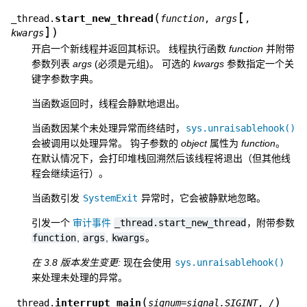
[
(
start_new_thread
_thread.
function
,
args
,
]
)
kwargs
开启一个新线程并返回其标识。 线程执行函数
function
并附带
参数列表
args
(必须是元组)。 可选的
kwargs
参数指定一个关
键字参数字典。
当函数返回时，线程会静默地退出。
当函数因某个未处理异常而终结时，
sys.unraisablehook()
会被调用以处理异常。 钩子参数的
object
属性为
function
。
在默认情况下，会打印堆栈回溯然后该线程将退出（但其他线
程会继续运行）。
当函数引发
SystemExit
异常时，它会被静默地忽略。
引发一个
审计事件
_thread.start_new_thread
，附带参数
function
,
args
,
kwargs
。
在 3.8 版本发生变更:
现在会使用
sys.unraisablehook()
来处理未处理的异常。
(
)
interrupt_main
_thread.
signum
=
signal.SIGINT
,
/