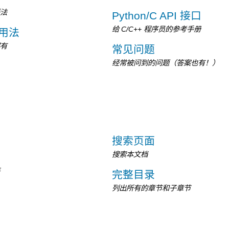
语法
Python/C API 接口
给 C/C++ 程序员的参考手册
和用法
都有
常见问题
经常被问到的问题（答案也有！）
搜索页面
搜索本文档
语
完整目录
列出所有的章节和子章节