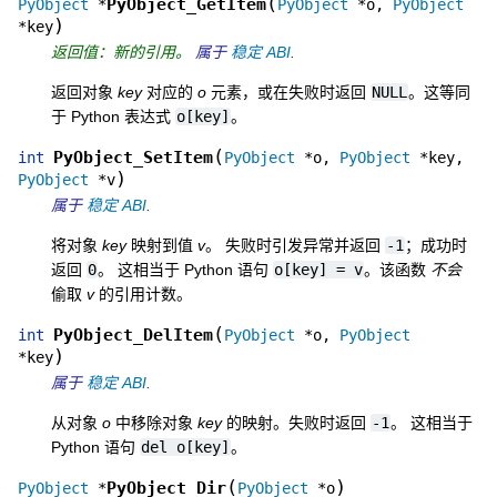
(
PyObject_GetItem
PyObject
*
PyObject
*
o
,
PyObject
)
*
key
返回值：新的引用。
属于
稳定 ABI
.
返回对象
key
对应的
o
元素，或在失败时返回
NULL
。这等同
于 Python 表达式
o[key]
。
(
PyObject_SetItem
int
PyObject
*
o
,
PyObject
*
key
,
)
PyObject
*
v
属于
稳定 ABI
.
将对象
key
映射到值
v
。 失败时引发异常并返回
-1
；成功时
返回
0
。 这相当于 Python 语句
o[key]
=
v
。该函数
不会
偷取
v
的引用计数。
(
PyObject_DelItem
int
PyObject
*
o
,
PyObject
)
*
key
属于
稳定 ABI
.
从对象
o
中移除对象
key
的映射。失败时返回
-1
。 这相当于
Python 语句
del
o[key]
。
(
)
PyObject_Dir
PyObject
*
PyObject
*
o