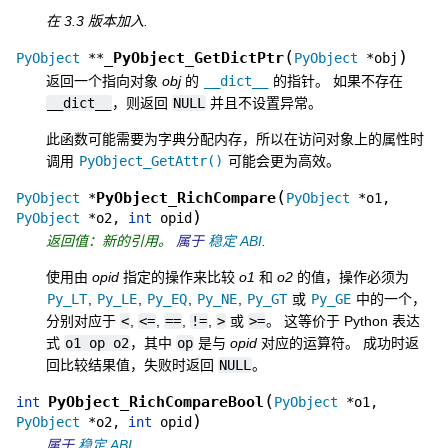
在 3.3 版本加入.
(
)
_PyObject_GetDictPtr
PyObject
*
*
PyObject
*
obj
返回一个指向对象
obj
的
__dict__
的指针。 如果不存在
__dict__
，则返回
NULL
并且不设置异常。
此函数可能需要为字典分配内存，所以在访问对象上的属性时
调用
PyObject_GetAttr()
可能会更为高效。
(
PyObject_RichCompare
PyObject
*
PyObject
*
o1
,
)
PyObject
*
o2
,
int
opid
返回值：新的引用。
属于
稳定 ABI
.
使用由
opid
指定的操作来比较
o1
和
o2
的值，操作必须为
Py_LT
,
Py_LE
,
Py_EQ
,
Py_NE
,
Py_GT
或
Py_GE
中的一个，
分别对应于
<
,
<=
,
==
,
!=
,
>
或
>=
。 这等价于 Python 表达
式
o1
op
o2
，其中
op
是与
opid
对应的运算符。 成功时返
回比较结果值，失败时返回
NULL
。
(
PyObject_RichCompareBool
int
PyObject
*
o1
,
)
PyObject
*
o2
,
int
opid
属于
稳定 ABI
.