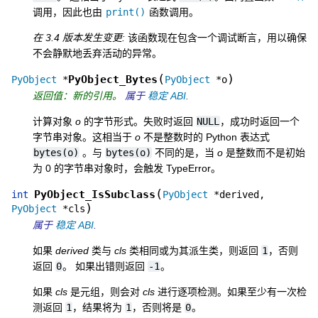
调用，因此也由
print()
函数调用。
在 3.4 版本发生变更:
该函数现在包含一个调试断言，用以确保
不会静默地丢弃活动的异常。
(
)
PyObject_Bytes
PyObject
*
PyObject
*
o
返回值：新的引用。
属于
稳定 ABI
.
计算对象
o
的字节形式。失败时返回
NULL
，成功时返回一个
字节串对象。这相当于
o
不是整数时的 Python 表达式
bytes(o)
。与
bytes(o)
不同的是，当
o
是整数而不是初始
为 0 的字节串对象时，会触发 TypeError。
(
PyObject_IsSubclass
int
PyObject
*
derived
,
)
PyObject
*
cls
属于
稳定 ABI
.
如果
derived
类与
cls
类相同或为其派生类，则返回
1
，否则
返回
0
。 如果出错则返回
-1
。
如果
cls
是元组，则会对
cls
进行逐项检测。如果至少有一次检
测返回
1
，结果将为
1
，否则将是
0
。