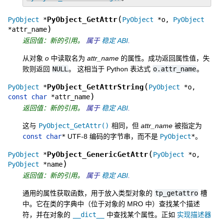
(
PyObject_GetAttr
PyObject
*
PyObject
*
o
,
PyObject
)
*
attr_name
返回值：新的引用。
属于
稳定 ABI
.
从对象
o
中读取名为
attr_name
的属性。成功返回属性值，失
败则返回
NULL
。 这相当于 Python 表达式
o.attr_name
。
(
PyObject_GetAttrString
PyObject
*
PyObject
*
o
,
)
const
char
*
attr_name
返回值：新的引用。
属于
稳定 ABI
.
这与
PyObject_GetAttr()
相同，但
attr_name
被指定为
const
char
*
UTF-8 编码的字节串，而不是
PyObject
*
。
(
PyObject_GenericGetAttr
PyObject
*
PyObject
*
o
,
)
PyObject
*
name
返回值：新的引用。
属于
稳定 ABI
.
通用的属性获取函数，用于放入类型对象的
tp_getattro
槽
中。它在类的字典中（位于对象的 MRO 中）查找某个描述
符，并在对象的
__dict__
中查找某个属性。正如
实现描述器