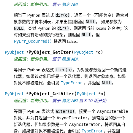
返回值：新的引用。
属于
稳定 ABI
.
相当于 Python 表达式
dir(o)
，返回一个（可能为空）适合对
象参数的字符串列表，如果出错则返回
NULL
。 如果参数为
NULL
，类似 Python 的
dir()
，则返回当前 locals 的名字；这
时如果没有活动的执行框架，则返回
NULL
，但
PyErr_Occurred()
将返回 false。
(
)
PyObject_GetIter
PyObject
*
PyObject
*
o
返回值：新的引用。
属于
稳定 ABI
.
等同于 Python 表达式
iter(o)
。为对象参数返回一个新的迭
代器，如果该对象已经是一个迭代器，则返回对象本身。如果
对象不能被迭代，会引发
TypeError
，并返回
NULL
。
(
)
PyObject_GetAIter
PyObject
*
PyObject
*
o
返回值：新的引用。
属于
稳定 ABI
自 3.10 版开始.
等同于 Python 表达式
aiter(o)
。接受一个
AsyncIterable
对象，并为其返回一个
AsyncIterator
。通常返回的是一个
新迭代器，但如果参数是一个
AsyncIterator
，将返回其自
身。如果该对象不能被迭代，会引发
TypeError
，并返回