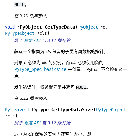
NULL
。
在 3.10 版本加入.
(
PyObject_GetTypeData
void
*
PyObject
*
o
,
)
PyTypeObject
*
cls
属于
稳定 ABI
自 3.12 版开始.
获取一个指向为
cls
保留的子类专属数据的指针。
对象
o
必须为
cls
的实例，而
cls
必须使用负的
PyType_Spec.basicsize
来创建。 Python 不会检查这一
点。
发生错误时，将设置异常并返回
NULL
。
在 3.12 版本加入.
(
PyType_GetTypeDataSize
Py_ssize_t
PyTypeObject
)
*
cls
属于
稳定 ABI
自 3.12 版开始.
返回为
cls
保留的实例内存空间大小，即