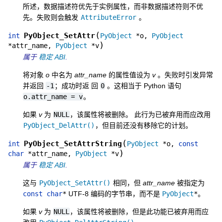
所述，数据描述符优先于实例属性，而非数据描述符则不优
先。失败则会触发
AttributeError
。
(
PyObject_SetAttr
int
PyObject
*
o
,
PyObject
)
*
attr_name
,
PyObject
*
v
属于
稳定 ABI
.
将对象
o
中名为
attr_name
的属性值设为
v
。失败时引发异常
并返回
-1
；成功时返 回
0
。这相当于 Python 语句
o.attr_name
=
v
。
如果
v
为
NULL
，该属性将被删除。 此行为已被弃用而应改用
PyObject_DelAttr()
，但目前还没有移除它的计划。
(
PyObject_SetAttrString
int
PyObject
*
o
,
const
)
char
*
attr_name
,
PyObject
*
v
属于
稳定 ABI
.
这与
PyObject_SetAttr()
相同，但
attr_name
被指定为
const
char
*
UTF-8 编码的字节串，而不是
PyObject
*
。
如果
v
为
NULL
，该属性将被删除，但是此功能已被弃用而应