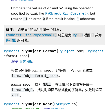
Compare the values of
o1
and
o2
using the operation
specified by
opid
, like
PyObject_RichCompare()
, but
returns
-1
on error,
0
if the result is false,
1
otherwise.
备注
如果
o1
和
o2
是同一个对象，
PyObject_RichCompareBool()
将总是为
Py_EQ
返回
1
并为
Py_NE
返回
0
。
(
PyObject_Format
PyObject
*
PyObject
*
obj
,
PyObject
)
*
format_spec
属于
稳定 ABI
.
格式
obj
使用
format_spec
。 这等价于 Python 表达式
format(obj,
format_spec)
。
format_spec
可以为
NULL
。 在此情况下调用将等价于
format(obj)
。 成功时返回已格式化的字符串，失败时返回
NULL
。
(
)
PyObject_Repr
PyObject
*
PyObject
*
o