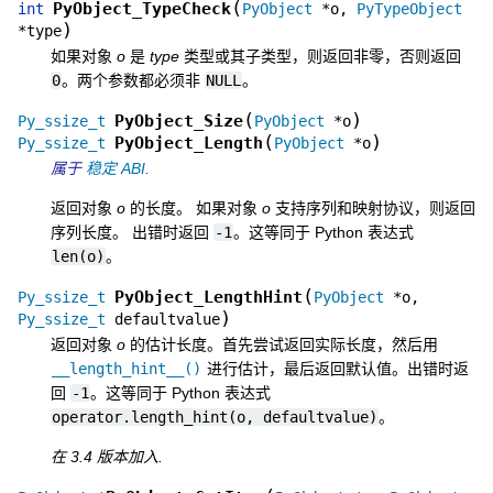
(
PyObject_TypeCheck
int
PyObject
*
o
,
PyTypeObject
)
*
type
如果对象
o
是
type
类型或其子类型，则返回非零，否则返回
0
。两个参数都必须非
NULL
。
(
)
PyObject_Size
Py_ssize_t
PyObject
*
o
(
)
PyObject_Length
Py_ssize_t
PyObject
*
o
属于
稳定 ABI
.
返回对象
o
的长度。 如果对象
o
支持序列和映射协议，则返回
序列长度。 出错时返回
-1
。这等同于 Python 表达式
len(o)
。
(
PyObject_LengthHint
Py_ssize_t
PyObject
*
o
,
)
Py_ssize_t
defaultvalue
返回对象
o
的估计长度。首先尝试返回实际长度，然后用
__length_hint__()
进行估计，最后返回默认值。出错时返
回
-1
。这等同于 Python 表达式
operator.length_hint(o,
defaultvalue)
。
在 3.4 版本加入.