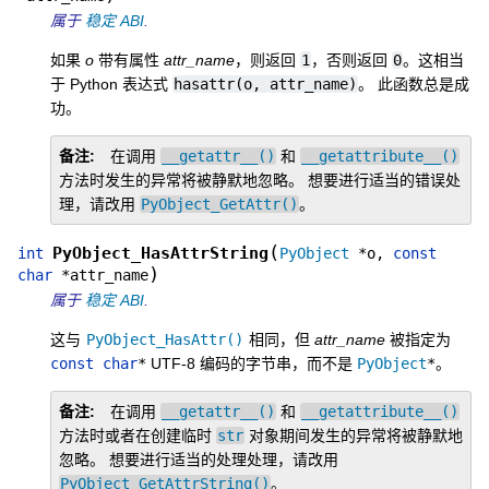
属于
稳定 ABI
.
如果
o
带有属性
attr_name
，则返回
1
，否则返回
0
。这相当
于 Python 表达式
hasattr(o,
attr_name)
。 此函数总是成
功。
备注
在调用
__getattr__()
和
__getattribute__()
方法时发生的异常将被静默地忽略。 想要进行适当的错误处
理，请改用
PyObject_GetAttr()
。
(
PyObject_HasAttrString
int
PyObject
*
o
,
const
)
char
*
attr_name
属于
稳定 ABI
.
这与
PyObject_HasAttr()
相同，但
attr_name
被指定为
const
char
*
UTF-8 编码的字节串，而不是
PyObject
*
。
备注
在调用
__getattr__()
和
__getattribute__()
方法时或者在创建临时
str
对象期间发生的异常将被静默地
忽略。 想要进行适当的处理处理，请改用
PyObject_GetAttrString()
。