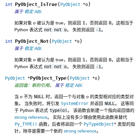
(
)
PyObject_IsTrue
int
PyObject
*
o
属于
稳定 ABI
.
如果对象
o
被认为是 true，则返回
1
，否则返回
0
。这相当于
Python 表达式
not
not
o
。 失败则返回
-1
。
(
)
PyObject_Not
int
PyObject
*
o
属于
稳定 ABI
.
如果对象
o
被认为是 true，则返回
1
，否则返回
0
。这相当于
Python 表达式
not
not
o
。 失败则返回
-1
。
(
)
PyObject_Type
PyObject
*
PyObject
*
o
返回值：新的引用。
属于
稳定 ABI
.
当
o
不为
NULL
时，返回一个与对象
o
的类型相对应的类型对
象。 当失败时，将引发
SystemError
并返回
NULL
。 这等同
于 Python 表达式
type(o)
。 该函数会新建一个指向返回值的
strong reference
。 实际上没有多少理由使用此函数来替代
Py_TYPE()
函数，后者将返回一个
PyTypeObject
*
类型的指
针，除非是需要一个新的
strong reference
。