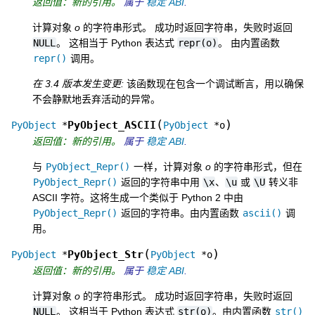
返回值：新的引用。
属于
稳定 ABI
.
计算对象
o
的字符串形式。 成功时返回字符串，失败时返回
NULL
。 这相当于 Python 表达式
repr(o)
。 由内置函数
repr()
调用。
在 3.4 版本发生变更:
该函数现在包含一个调试断言，用以确保
不会静默地丢弃活动的异常。
(
)
PyObject_ASCII
PyObject
*
PyObject
*
o
返回值：新的引用。
属于
稳定 ABI
.
与
PyObject_Repr()
一样，计算对象
o
的字符串形式，但在
PyObject_Repr()
返回的字符串中用
\x
、
\u
或
\U
转义非
ASCII 字符。这将生成一个类似于 Python 2 中由
PyObject_Repr()
返回的字符串。由内置函数
ascii()
调
用。
(
)
PyObject_Str
PyObject
*
PyObject
*
o
返回值：新的引用。
属于
稳定 ABI
.
计算对象
o
的字符串形式。 成功时返回字符串，失败时返回
NULL
。 这相当于 Python 表达式
str(o)
。由内置函数
str()