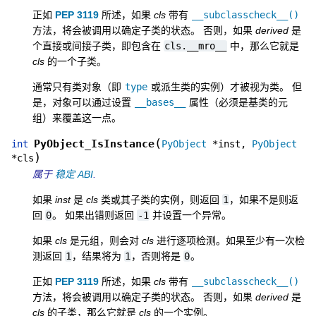
正如
PEP 3119
所述，如果
cls
带有
__subclasscheck__()
方法，将会被调用以确定子类的状态。 否则，如果
derived
是
个直接或间接子类，即包含在
cls.__mro__
中，那么它就是
cls
的一个子类。
通常只有类对象（即
type
或派生类的实例）才被视为类。 但
是，对象可以通过设置
__bases__
属性（必须是基类的元
组）来覆盖这一点。
(
PyObject_IsInstance
int
PyObject
*
inst
,
PyObject
)
*
cls
属于
稳定 ABI
.
如果
inst
是
cls
类或其子类的实例，则返回
1
，如果不是则返
回
0
。 如果出错则返回
-1
并设置一个异常。
如果
cls
是元组，则会对
cls
进行逐项检测。如果至少有一次检
测返回
1
，结果将为
1
，否则将是
0
。
正如
PEP 3119
所述，如果
cls
带有
__subclasscheck__()
方法，将会被调用以确定子类的状态。 否则，如果
derived
是
cls
的子类，那么它就是
cls
的一个实例。