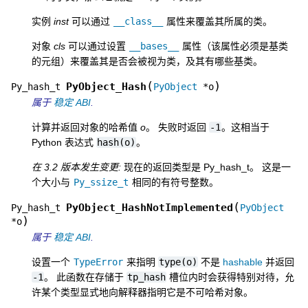
实例
inst
可以通过
__class__
属性来覆盖其所属的类。
对象
cls
可以通过设置
__bases__
属性（该属性必须是基类
的元组）来覆盖其是否会被视为类，及其有哪些基类。
(
)
PyObject_Hash
Py_hash_t
PyObject
*
o
属于
稳定 ABI
.
计算并返回对象的哈希值
o
。 失败时返回
-1
。这相当于
Python 表达式
hash(o)
。
在 3.2 版本发生变更:
现在的返回类型是 Py_hash_t。 这是一
个大小与
Py_ssize_t
相同的有符号整数。
(
PyObject_HashNotImplemented
Py_hash_t
PyObject
)
*
o
属于
稳定 ABI
.
设置一个
TypeError
来指明
type(o)
不是
hashable
并返回
-1
。 此函数在存储于
tp_hash
槽位内时会获得特别对待，允
许某个类型显式地向解释器指明它是不可哈希对象。