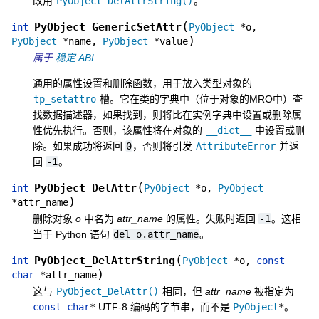
改用
PyObject_DelAttrString()
。
(
PyObject_GenericSetAttr
int
PyObject
*
o
,
)
PyObject
*
name
,
PyObject
*
value
属于
稳定 ABI
.
通用的属性设置和删除函数，用于放入类型对象的
tp_setattro
槽。它在类的字典中（位于对象的MRO中）查
找数据描述器，如果找到，则将比在实例字典中设置或删除属
性优先执行。否则，该属性将在对象的
__dict__
中设置或删
除。如果成功将返回
0
，否则将引发
AttributeError
并返
回
-1
。
(
PyObject_DelAttr
int
PyObject
*
o
,
PyObject
)
*
attr_name
删除对象
o
中名为
attr_name
的属性。失败时返回
-1
。这相
当于 Python 语句
del
o.attr_name
。
(
PyObject_DelAttrString
int
PyObject
*
o
,
const
)
char
*
attr_name
这与
PyObject_DelAttr()
相同，但
attr_name
被指定为
const
char
*
UTF-8 编码的字节串，而不是
PyObject
*
。