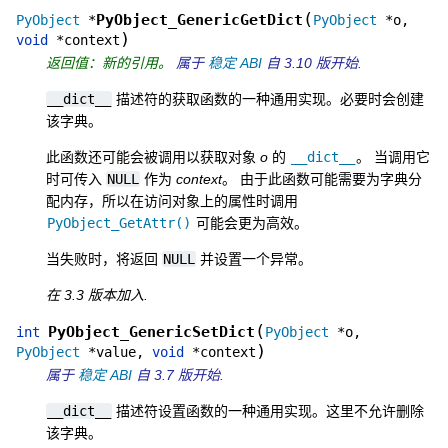
(
PyObject_GenericGetDict
PyObject
*
PyObject
*
o
,
)
void
*
context
返回值：新的引用。
属于
稳定 ABI
自 3.10 版开始.
__dict__
描述符的获取函数的一种通用实现。必要时会创建
该字典。
此函数还可能会被调用以获取对象
o
的
__dict__
。 当调用它
时可传入
NULL
作为
context
。 由于此函数可能需要为字典分
配内存，所以在访问对象上的属性时调用
PyObject_GetAttr()
可能会更为高效。
当失败时，将返回
NULL
并设置一个异常。
在 3.3 版本加入.
(
PyObject_GenericSetDict
int
PyObject
*
o
,
)
PyObject
*
value
,
void
*
context
属于
稳定 ABI
自 3.7 版开始.
__dict__
描述符设置函数的一种通用实现。这里不允许删除
该字典。